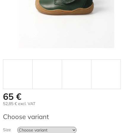
65 €
52,85 € excl. VAT
Measure
Choose variant
price:
Size