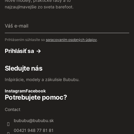
Nové modely, praktické rady a to
najzaujímavejšie zo sveta barefoot.
Váš
e-
mail
Prihlásením súhlasíte so
spracovaním osobných údajov
.
Prihlásiť sa
Sledujte nás
Inšpirácie, modely a zákulisie Bububu.
Instagram
Facebook
Potrebujete pomoc?
Contact
bububu
@
bububu.sk
00421 948 77 81 81