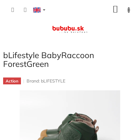
Skip
SHOP
to
content
CART
bLifestyle BabyRaccoon
ForestGreen
Brand:
bLIFESTYLE
Action