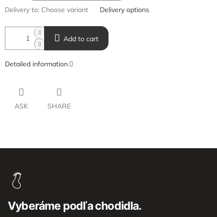
Delivery to:
Choose variant
Delivery options
Add to cart
Detailed information
ASK
SHARE
F
o
o
t
e
Vyberáme podľa chodidla.
r