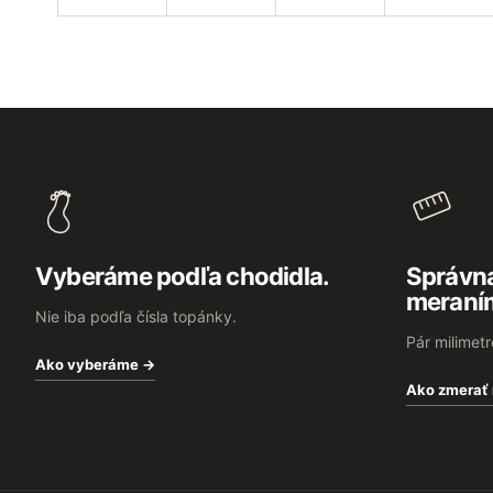
F
o
o
t
e
r
Vyberáme podľa chodidla.
Správna
meraní
Nie iba podľa čísla topánky.
Pár milimet
Ako vyberáme →
Ako zmerať