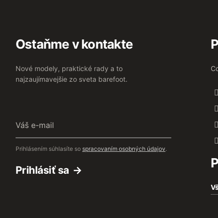
Ostaňme v kontakte
P
Nové modely, praktické rady a to
Co
najzaujímavejšie zo sveta barefoot.
Váš
e-
mail
Prihlásením súhlasíte so
spracovaním osobných údajov
.
P
Prihlásiť sa
Vš