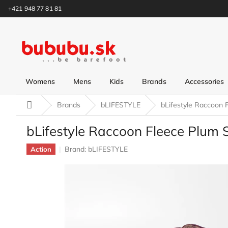
Skip
+421 948 77 81 81
to
content
Womens
Mens
Kids
Brands
Accessories
Home
Brands
bLIFESTYLE
bLifestyle Raccoon 
bLifestyle Raccoon Fleece Plum 
Brand:
bLIFESTYLE
Action