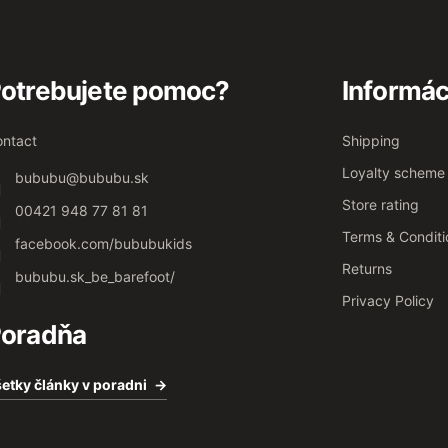
otrebujete pomoc?
Informác
ntact
Shipping
Loyalty scheme
bububu
@
bububu.sk
Store rating
00421 948 77 81 81
Terms & Conditi
facebook.com/bububukids
Returns
bububu.sk_be_barefoot/
Privacy Policy
oradňa
etky články v poradni