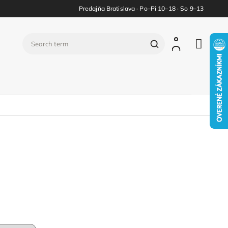
Predajňa Bratislava · Po–Pi 10–18 · So 9–13