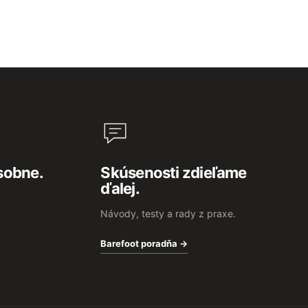
sobne.
Skúsenosti zdieľame
ďalej.
Návody, testy a rady z praxe.
Barefoot poradňa →