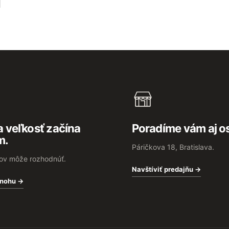
 veľkosť začína
Poradíme vám aj o
m.
Páričkova 18, Bratislava.
rov môže rozhodnúť.
Navštíviť predajňu →
 nohu →