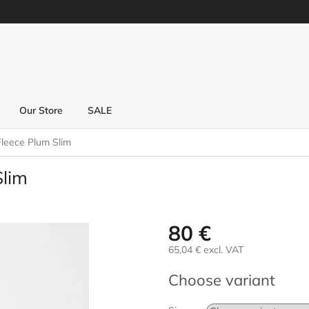
Our Store
SALE
Fleece Plum Slim
Slim
80 €
65,04 € excl. VAT
Measure
Choose variant
price: