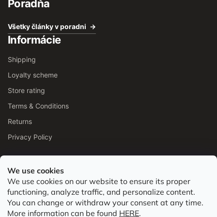
Poradňa
Všetky články v poradni
Informácie
Shipping
Loyalty scheme
Store rating
Terms & Conditions
Returns
Privacy Policy
We use cookies
We use cookies on our website to ensure its proper
Od roku 2016 pomáhame vyberať barefoot topánky podľa
functioning, analyze traffic, and personalize content.
chodidla. Nájdete nás aj v predajni v Bratislave.
You can change or withdraw your consent at any time.
More information can be found
HERE
.