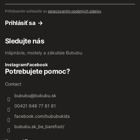
mail
Prihlásením súhlasíte so
spracovaním osobných údajov
.
Prihlásiť sa
Sledujte nás
Inšpirácie, modely a zákulisie Bububu.
Instagram
Facebook
Potrebujete pomoc?
Contact
bububu
@
bububu.sk
00421 948 77 81 81
facebook.com/bububukids
bububu.sk_be_barefoot/