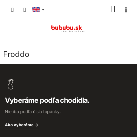
Skip
SHOP
to
content
CART
Froddo
F
o
o
t
e
Vyberáme podľa chodidla.
r
Nie iba podľa čísla topánky.
Ako vyberáme →