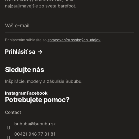
najzaujímavejšie zo sveta barefoot.
Váš
e-
mail
Prihlásením súhlasíte so
spracovaním osobných údajov
.
Prihlásiť sa
Sledujte nás
Inšpirácie, modely a zákulisie Bububu.
Instagram
Facebook
Potrebujete pomoc?
Contact
bububu
@
bububu.sk
00421 948 77 81 81