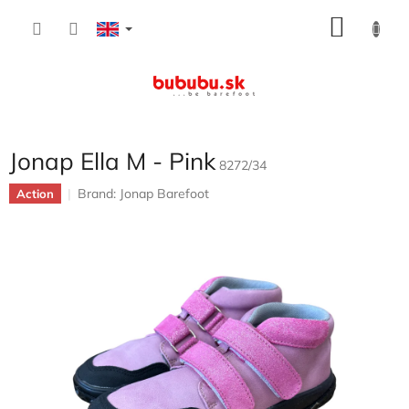
Skip
SHOP
to
content
CART
Jonap Ella M - Pink
8272/34
Brand:
Jonap Barefoot
Action