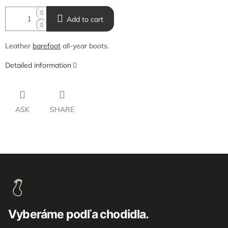
Add to cart
Leather
barefoot
all-year boots.
Detailed information
ASK
SHARE
F
o
o
t
e
Vyberáme podľa chodidla.
r