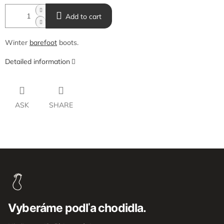
Add to cart
Winter
barefoot
boots.
Detailed information
ASK
SHARE
F
o
o
t
e
Vyberáme podľa chodidla.
r