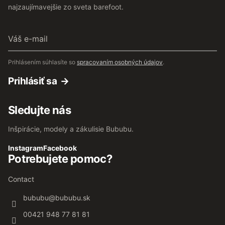
najzaujímavejšie zo sveta barefoot.
Váš
e-
mail
Prihlásením súhlasíte so
spracovaním osobných údajov
.
Prihlásiť sa
Sledujte nás
Inšpirácie, modely a zákulisie Bububu.
Instagram
Facebook
Potrebujete pomoc?
Contact
bububu
@
bububu.sk
00421 948 77 81 81