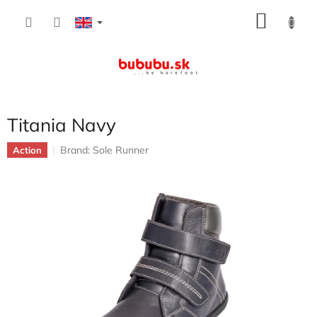
Skip
SHOP
to
content
CART
Titania Navy
Brand:
Sole Runner
Action