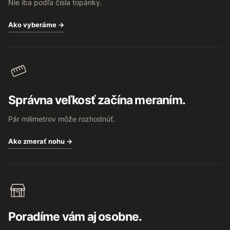
Nie iba podľa čísla topánky.
Ako vyberáme →
Správna veľkosť začína meraním.
Pár milimetrov môže rozhodnúť.
Ako zmerať nohu →
Poradíme vám aj osobne.