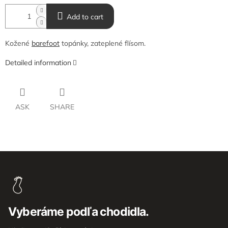
Add to cart
Kožené
barefoot
topánky, zateplené flísom.
Detailed information
ASK
SHARE
F
o
o
t
e
Vyberáme podľa chodidla.
r