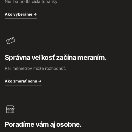
Nie iba podľa čísla topánky.
Ako vyberáme →
Správna veľkosť začína meraním.
Pár milimetrov môže rozhodnúť.
Ako zmerať nohu →
Poradíme vám aj osobne.