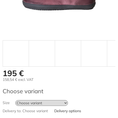
195 €
158,54 € excl. VAT
Measure
Choose variant
price:
Size
Delivery to:
Choose variant
Delivery options