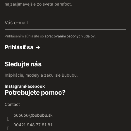
najzaujímavejšie zo sveta barefoot.
Váš
e-
mail
Prihlásením súhlasíte so
spracovaním osobných údajov
.
Prihlásiť sa
Sledujte nás
Inšpirácie, modely a zákulisie Bububu.
Instagram
Facebook
Potrebujete pomoc?
Contact
bububu
@
bububu.sk
00421 948 77 81 81