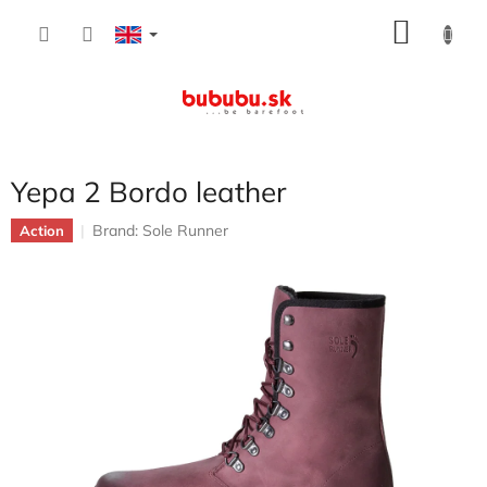
Skip
SHOP
to
content
CART
Yepa 2 Bordo leather
Brand:
Sole Runner
Action