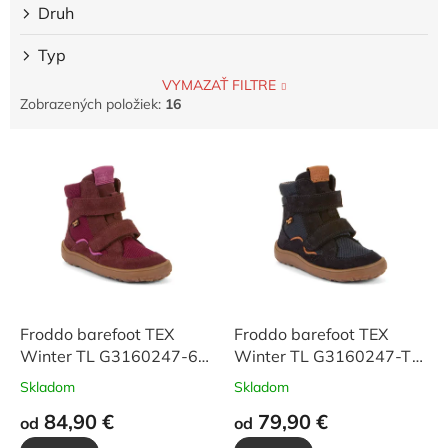
Druh
Typ
VYMAZAŤ FILTRE
Zobrazených položiek:
16
V
ý
p
i
s
p
r
o
d
Froddo barefoot TEX
Froddo barefoot TEX
u
Winter TL G3160247-6T
Winter TL G3160247-T
k
Bordeaux
Dark Blue
Skladom
Skladom
t
84,90 €
79,90 €
o
od
od
v