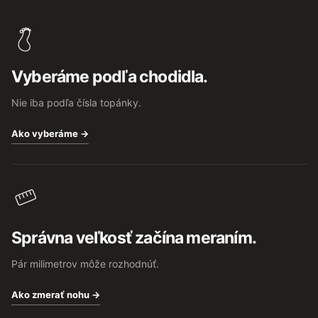
á
p
ä
t
Vyberáme podľa chodidla.
i
e
Nie iba podľa čísla topánky.
Ako vyberáme →
Správna veľkosť začína meraním.
Pár milimetrov môže rozhodnúť.
Ako zmerať nohu →