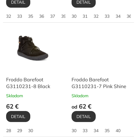
DETAIL
DETAIL
32
33
35
36
37
39
30
31
32
33
34
36
Froddo Barefoot
Froddo Barefoot
G3110231-8 Black
G3110231-7 Pink Shine
Skladom
Skladom
62 €
62 €
od
DETAIL
DETAIL
28
29
30
30
33
34
35
40