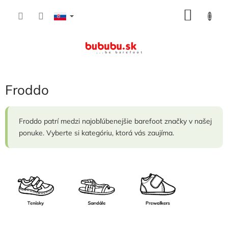
Prejsť
NÁKU
na
obsah
KOŠÍK
Froddo
Froddo patrí medzi najobľúbenejšie barefoot značky v našej
ponuke. Vyberte si kategóriu, ktorá vás zaujíma.