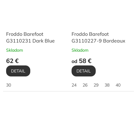
Froddo Barefoot
Froddo Barefoot
G3110231 Dark Blue
G3110227-9 Bordeaux
Skladom
Skladom
62 €
58 €
od
DETAIL
DETAIL
30
24
26
29
38
40