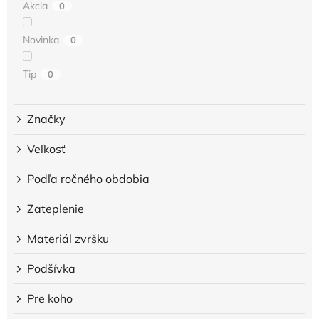
Akcia
0
v
Novinka
0
Tip
0
Značky
Veľkosť
Podľa ročného obdobia
Zateplenie
Materiál zvršku
Podšívka
Pre koho