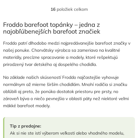
16
položiek celkom
O
v
l
Froddo barefoot topánky – jedna z
á
najobľúbenejších barefoot značiek
d
a
Froddo patrí dlhodobo medzi najpredávanejšie barefoot značky v
c
našej ponuke. Chorvátsky výrobca sa zameriava na kvalitné
i
materiály, precízne spracovanie a modely, ktoré rešpektujú
e
p
prirodzený tvar detského aj dospelého chodidla.
r
v
Na základe našich skúseností Froddo najčastejšie vyhovuje
k
normálnym až mierne širším chodidlám. Mnohí rodičia si značku
y
obľúbili aj preto, že ponúka dostatok priestoru pre prsty, no
v
zároveň býva o niečo pevnejšia v oblasti päty než niektoré veľmi
ý
p
mäkké barefoot modely.
i
s
u
Tip z predajne:
Ak si nie ste istí výberom veľkosti alebo vhodného modelu,