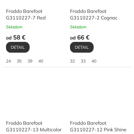
Froddo Barefoot
Froddo Barefoot
G3110227-7 Red
G3110227-2 Cognac
Skladom
Skladom
58 €
66 €
od
od
DETAIL
DETAIL
24
35
39
40
32
33
40
Froddo Barefoot
Froddo Barefoot
G3110227-13 Multicolor
G3110227-12 Pink Shine