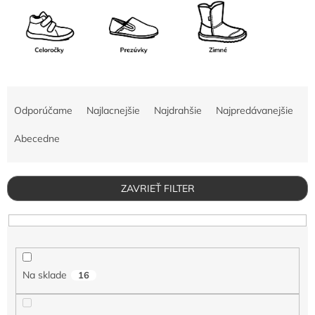
R
a
Odporúčame
Najlacnejšie
Najdrahšie
Najpredávanejšie
d
e
Abecedne
n
i
e
ZAVRIEŤ FILTER
p
r
o
d
u
Na sklade
16
k
t
o