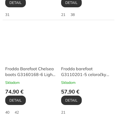
DETAIL
DETAIL
31
21
38
Froddo Barefoot Chelsea
Froddo barefoot
boots G3160168-6 Light
G3110201-5 celoročky
Grey
Jeans
Skladom
Skladom
74,90 €
57,90 €
DETAIL
DETAIL
40
42
21