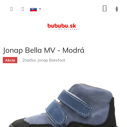
Prejsť
NÁKU
na
obsah
KOŠÍK
Jonap Bella MV - Modrá
Značka:
Jonap Barefoot
Akcia