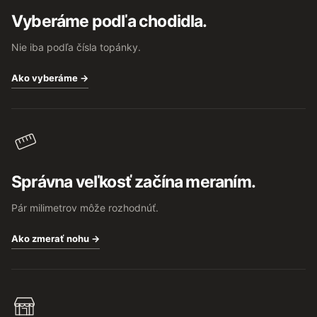
t
Vyberáme podľa chodidla.
i
e
Nie iba podľa čísla topánky.
Ako vyberáme →
Správna veľkosť začína meraním.
Pár milimetrov môže rozhodnúť.
Ako zmerať nohu →