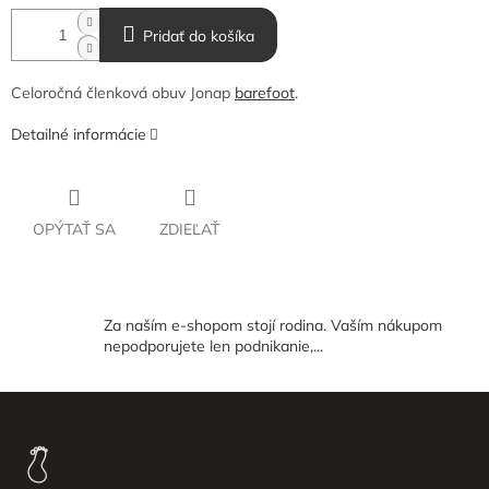
Pridať do košíka
Celoročná členková obuv Jonap
barefoot
.
Detailné informácie
OPÝTAŤ SA
ZDIEĽAŤ
Za naším e-shopom stojí rodina. Vaším nákupom
nepodporujete len podnikanie,...
Z
á
p
ä