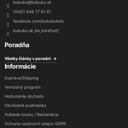
bububu
@
bububu.sk
00421 948 77 81 81
facebook.com/bububukids
bububu.sk_be_barefoot/
Poradňa
Všetky články v poradni
Informácie
Doprava/Shipping
Vernostný program
Hodnotenie obchodu
Obchodné podmienky
Vrátenie tovaru / Reklamácia
Ochrana osobných údajov GDPR