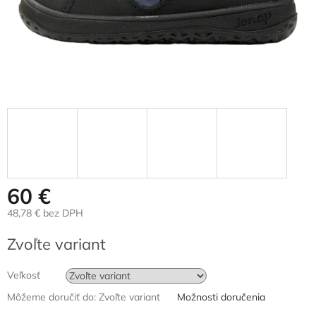
60 €
48,78 € bez DPH
Jednotková
Zvoľte variant
cena:
Veľkosť
Môžeme doručiť do:
Zvoľte variant
Možnosti doručenia