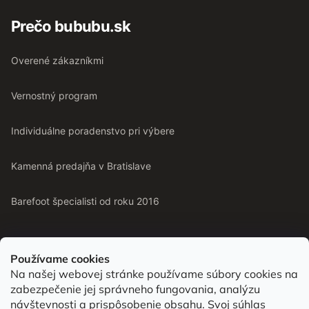
Prečo bububu.sk
Overené zákazníkmi
Vernostný program
Individuálne poradenstvo pri výbere
Kamenná predajňa v Bratislave
Barefoot špecialisti od roku 2016
Používame cookies
Na našej webovej stránke používame súbory cookies na
Od roku 2016 pomáhame vyberať barefoot topánky podľa
zabezpečenie jej správneho fungovania, analýzu
chodidla. Nájdete nás aj v predajni v Bratislave.
návštevnosti a prispôsobenie obsahu. Svoj súhlas