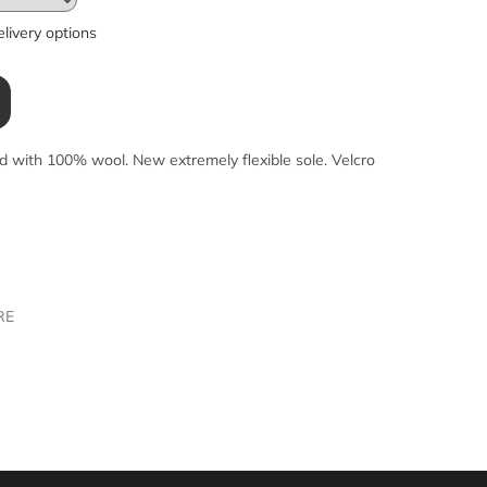
livery options
ed with 100% wool. New extremely flexible sole. Velcro
RE