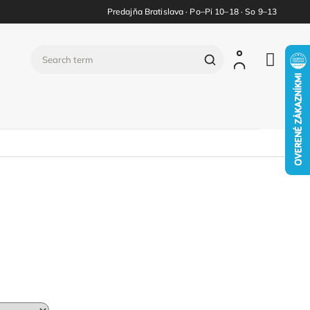
Predajňa Bratislava · Po–Pi 10–18 · So 9–13