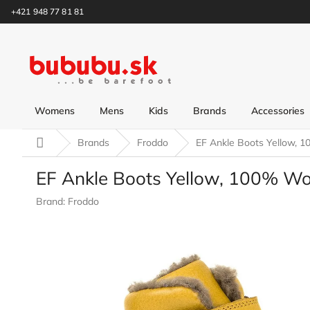
Skip
+421 948 77 81 81
to
content
Womens
Mens
Kids
Brands
Accessories
Home
Brands
Froddo
EF Ankle Boots Yellow, 
EF Ankle Boots Yellow, 100% Wo
Brand:
Froddo