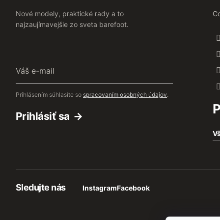
Nové modely, praktické rady a to
Co
najzaujímavejšie zo sveta barefoot.
Váš
e-
mail
Prihlásením súhlasíte so
spracovaním osobných údajov
.
P
Prihlásiť sa
Vš
Sledujte nás
Instagram
Facebook