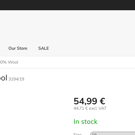
Our Store
SALE
100% Wool
ol
3194/19
54,99 €
44,71 € excl. VAT
Measure
In stock
price:
Size