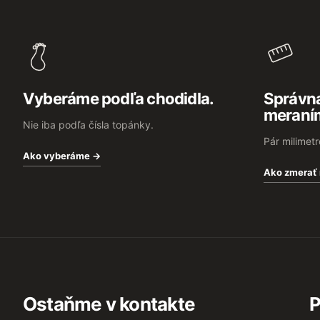
o
o
t
e
r
Vyberáme podľa chodidla.
Správna
meraní
Nie iba podľa čísla topánky.
Pár milimet
Ako vyberáme →
Ako zmerať
Ostaňme v kontakte
P