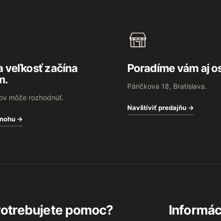
 veľkosť začína
Poradíme vám aj o
m.
Páričkova 18, Bratislava.
rov môže rozhodnúť.
Navštíviť predajňu →
 nohu →
otrebujete pomoc?
Informác