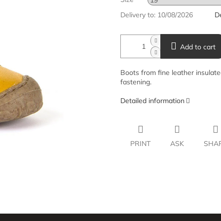
Delivery to:
10/08/2026
De
Add to cart
Boots from fine leather insulat
fastening.
Detailed information
PRINT
ASK
SHA