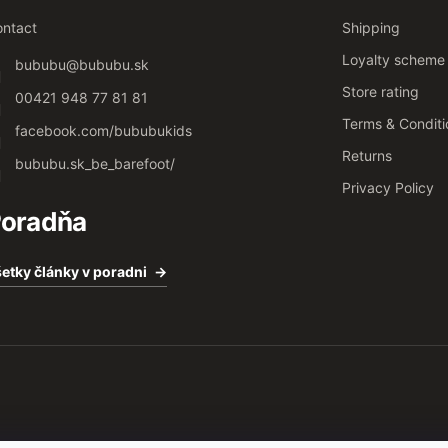
ntact
Shipping
Loyalty scheme
bububu
@
bububu.sk
Store rating
00421 948 77 81 81
Terms & Conditi
facebook.com/bububukids
Returns
bububu.sk_be_barefoot/
Privacy Policy
oradňa
etky články v poradni