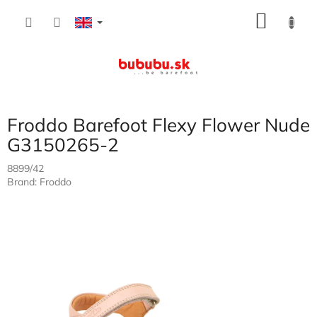
Skip
SHOP
to
content
CART
Froddo Barefoot Flexy Flower Nude
G3150265-2
8899/42
Brand:
Froddo