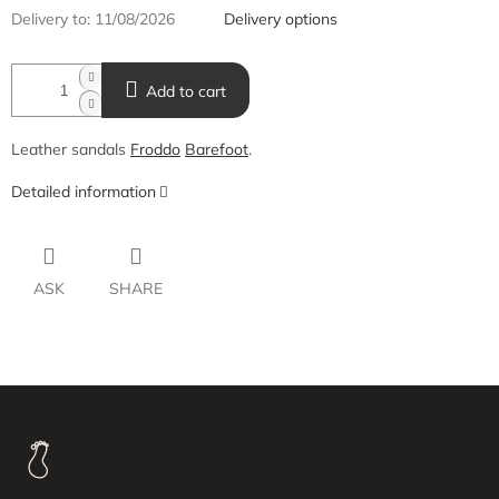
Delivery to:
11/08/2026
Delivery options
Add to cart
Leather sandals
Froddo
Barefoot
.
Detailed information
ASK
SHARE
F
o
o
t
e