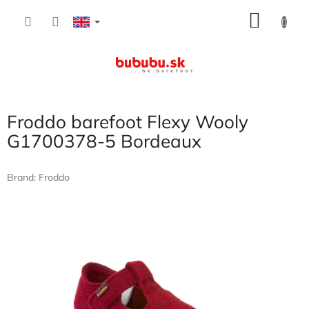
Skip
SHOP
to
content
CART
Froddo barefoot Flexy Wooly
G1700378-5 Bordeaux
Brand:
Froddo