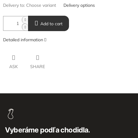
Delivery to:
Choose variant
Delivery options
Add to cart
Detailed information
ASK
SHARE
F
o
o
t
e
Vyberáme podľa chodidla.
r