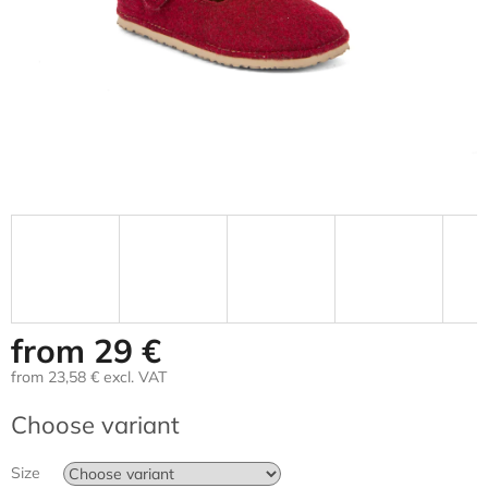
from
29 €
from
23,58 €
excl. VAT
Measure
Choose variant
price:
Size