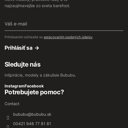
najzaujímavejšie zo sveta barefoot.
Váš
e-
mail
Prihlásením súhlasíte so
spracovaním osobných údajov
.
Prihlásiť sa
Sledujte nás
Inšpirácie, modely a zákulisie Bububu.
Instagram
Facebook
Potrebujete pomoc?
Contact
bububu
@
bububu.sk
00421 948 77 81 81