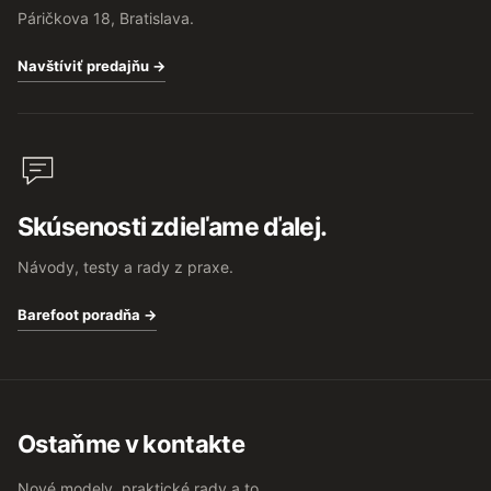
Páričkova 18, Bratislava.
Navštíviť predajňu →
Skúsenosti zdieľame ďalej.
Návody, testy a rady z praxe.
Barefoot poradňa →
Ostaňme v kontakte
Nové modely, praktické rady a to