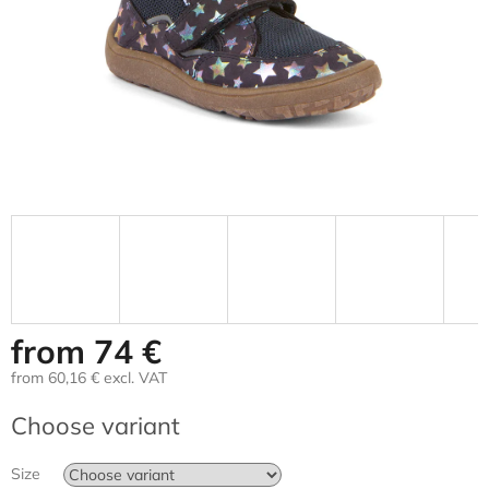
from
74 €
from
60,16 €
excl. VAT
Measure
Choose variant
price:
Size