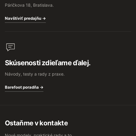
Páričkova 18, Bratislava.
Navštíviť predajňu →
Skúsenosti zdieľame ďalej.
Návody, testy a rady z praxe.
Barefoot poradňa →
Ostaňme v kontakte
Nové modely, praktické rady a to