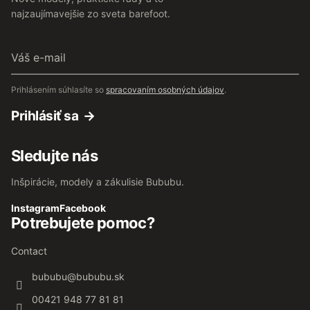
najzaujímavejšie zo sveta barefoot.
Váš
e-
mail
Prihlásením súhlasíte so
spracovaním osobných údajov
.
Prihlásiť sa
Sledujte nás
Inšpirácie, modely a zákulisie Bububu.
Instagram
Facebook
Potrebujete pomoc?
Contact
bububu
@
bububu.sk
00421 948 77 81 81