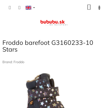
Skip
SHOP
to
content
CART
Froddo barefoot G3160233-10
Stars
Brand:
Froddo