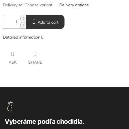
Delivery to:
Choose variant
Delivery options
Add to cart
Detailed information
ASK
SHARE
F
o
o
t
e
Vyberáme podľa chodidla.
r