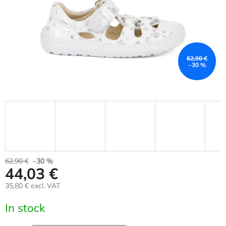
62,90 €
–30 %
62,90 €
–30 %
44,03 €
35,80 € excl. VAT
Measure
In stock
price: