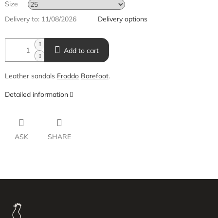
Size
Delivery to:
11/08/2026
Delivery options
Add to cart
Leather sandals
Froddo
Barefoot
.
Detailed information
ASK
SHARE
F
o
o
t