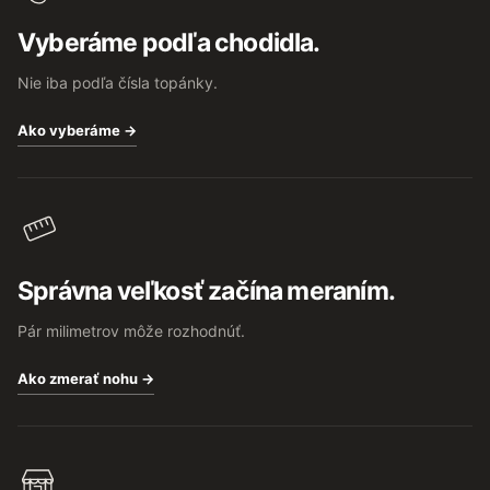
e
Vyberáme podľa chodidla.
r
Nie iba podľa čísla topánky.
Ako vyberáme →
Správna veľkosť začína meraním.
Pár milimetrov môže rozhodnúť.
Ako zmerať nohu →