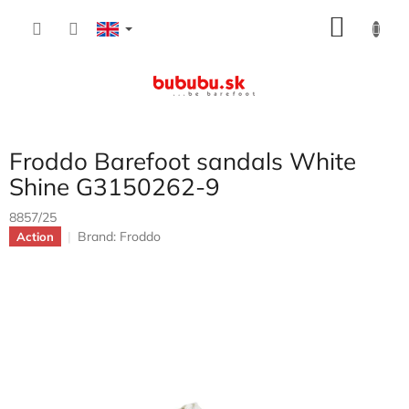
Skip
SHOP
to
content
CART
Froddo Barefoot sandals White
Shine G3150262-9
8857/25
Brand:
Froddo
Action