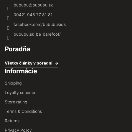
bububu
@
bububu.sk
00421 948 77 81 81
facebook.com/bububukids
bububu.sk_be_barefoot/
Poradňa
Všetky články v poradni
Informácie
Shipping
Loyalty scheme
Store rating
Terms & Conditions
Returns
Privacy Policy