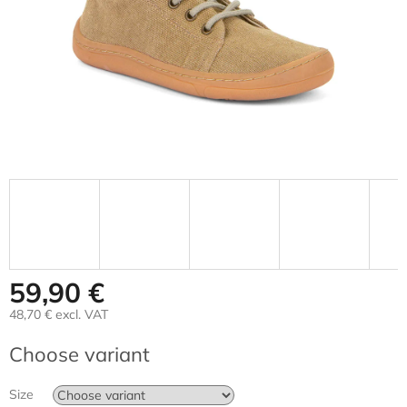
59,90 €
48,70 € excl. VAT
Measure
Choose variant
price:
Size