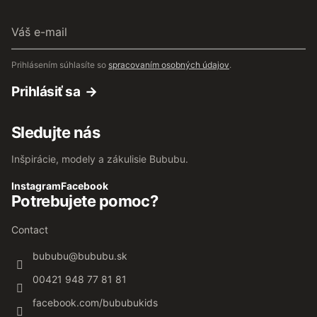
Váš
e-
mail
Prihlásením súhlasíte so
spracovaním osobných údajov
.
Prihlásiť sa
Sledujte nás
Inšpirácie, modely a zákulisie Bububu.
Instagram
Facebook
Potrebujete pomoc?
Contact
bububu
@
bububu.sk
00421 948 77 81 81
facebook.com/bububukids