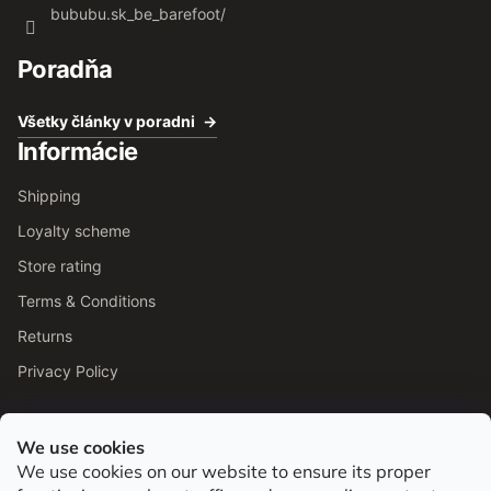
bububu.sk_be_barefoot/
Poradňa
Všetky články v poradni
Informácie
Shipping
Loyalty scheme
Store rating
Terms & Conditions
Returns
Privacy Policy
We use cookies
We use cookies on our website to ensure its proper
Od roku 2016 pomáhame vyberať barefoot topánky podľa