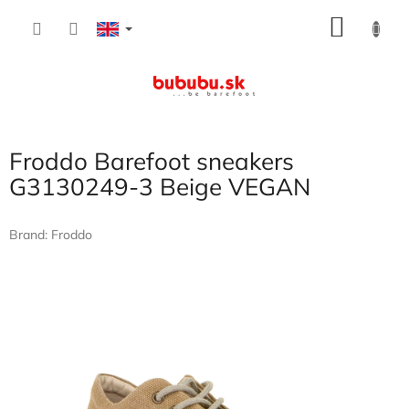
Skip
SHOP
to
content
CART
Froddo Barefoot sneakers
G3130249-3 Beige VEGAN
Brand:
Froddo