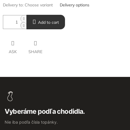
Delivery to:
Choose variant
Delivery options
Add to cart
ASK
SHARE
F
o
o
t
e
Vyberáme podľa chodidla.
r
Nie iba podľa čísla topánky.