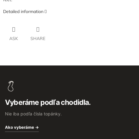
Detailed information
ASK
SHARE
F
o
o
t
e
Vyberáme podľa chodidla.
r
Nie iba podľa čísla topánky.
Ako vyberáme →