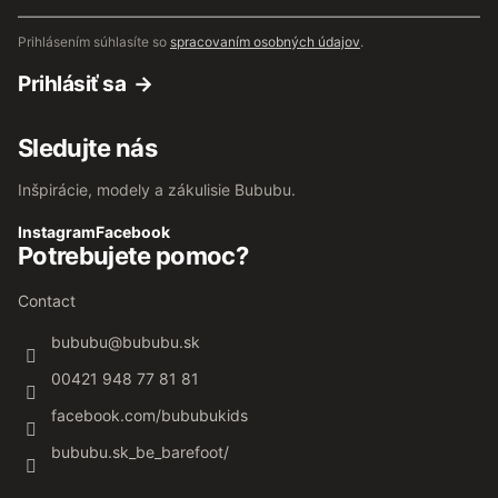
mail
Prihlásením súhlasíte so
spracovaním osobných údajov
.
Prihlásiť sa
Sledujte nás
Inšpirácie, modely a zákulisie Bububu.
Instagram
Facebook
Potrebujete pomoc?
Contact
bububu
@
bububu.sk
00421 948 77 81 81
facebook.com/bububukids
bububu.sk_be_barefoot/