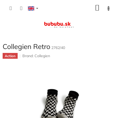
Skip
SHOP
to
content
CART
Collegien Retro
2762/40
Brand:
Collegien
Action