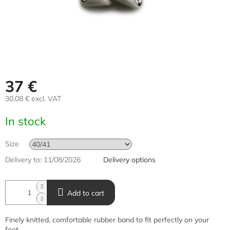
37 €
30,08 € excl. VAT
Measure
In stock
price:
Size
Delivery to:
11/08/2026
Delivery options
Add to cart
Finely knitted, comfortable rubber band to fit perfectly on your
feet.