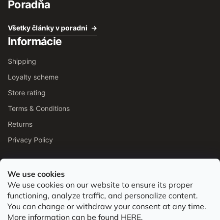
Poradňa
Všetky články v poradni
Informácie
Shipping
Loyalty scheme
Store rating
Terms & Conditions
Returns
Privacy Policy
We use cookies
We use cookies on our website to ensure its proper
Od roku 2016 pomáhame vyberať barefoot topánky podľa
functioning, analyze traffic, and personalize content.
chodidla. Nájdete nás aj v predajni v Bratislave.
You can change or withdraw your consent at any time.
More information can be found
HERE
.