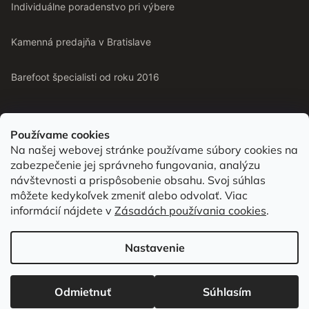
Individuálne poradenstvo pri výbere
Kamenná predajňa v Bratislave
Barefoot špecialisti od roku 2016
Používame cookies
Na našej webovej stránke používame súbory cookies na
Od roku 2016 pomáhame vyberať barefoot topánky podľa
zabezpečenie jej správneho fungovania, analýzu
chodidla. Nájdete nás aj v predajni v Bratislave.
návštevnosti a prispôsobenie obsahu. Svoj súhlas
môžete kedykoľvek zmeniť alebo odvolať. Viac
informácií nájdete v
Zásadách používania cookies
.
Vytvoril Shoptet
Nastavenie
Copyright 2026
bububu.sk
. Všetky práva vyhradené.
Upraviť nastavenie
cookies
Odmietnuť
Súhlasím