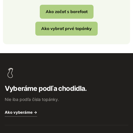
Ako začať s barefoot
Ako vybrať prvé topánky
Z
á
p
ä
t
Vyberáme podľa chodidla.
i
e
Nie iba podľa čísla topánky.
Ako vyberáme →