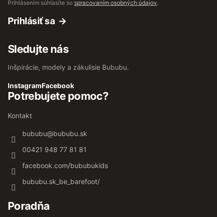
Prihlásením súhlasíte so
spracovaním osobných údajov
.
Prihlásiť sa
Sledujte nás
Inšpirácie, modely a zákulisie Bububu.
Instagram
Facebook
Potrebujete pomoc?
Kontakt
bububu
@
bububu.sk
00421 948 77 81 81
facebook.com/bububukids
bububu.sk_be_barefoot/
Poradňa