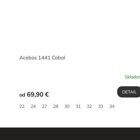
Acebos 1441 Cobal
Sklado
DETAIL
69,90 €
od
22
24
27
28
30
31
32
33
34
Z
á