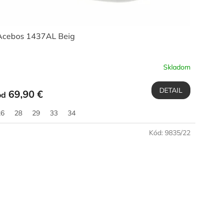
Acebos 1437AL Beig
Skladom
DETAIL
69,90 €
od
26
28
29
33
34
Kód:
9835/22