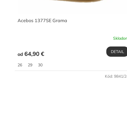
o
v
Acebos 1377SE Grama
Sklado
DETAIL
64,90 €
od
26
29
30
Kód:
9841/2