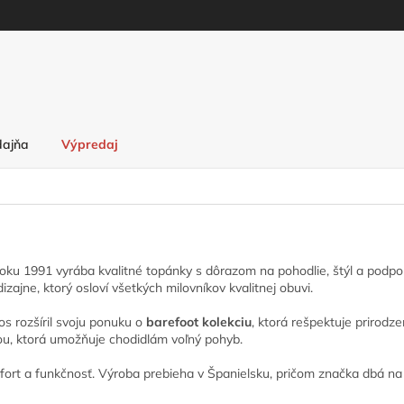
dajňa
Výpredaj
oku 1991 vyrába kvalitné topánky s dôrazom na pohodlie, štýl a podpor
ajne, ktorý osloví všetkých milovníkov kvalitnej obuvi.
os rozšíril svoju ponuku o
barefoot kolekciu
, ktorá rešpektuje prirodz
ou, ktorá umožňuje chodidlám voľný pohyb.
fort a funkčnosť. Výroba prebieha v Španielsku, pričom značka dbá na 