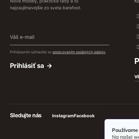
Nové modely, praktické rady a to
Ko
najzaujímavejšie zo sveta barefoot.
Váš
e-
mail
Prihlásením súhlasíte so
spracovaním osobných údajov
.
P
Prihlásiť sa
Vš
Sledujte nás
Instagram
Facebook
Používame 
Na našej w