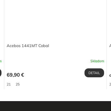
Acebos 1441MT Cobal
m
Skladom
DETAIL
69,90 €
21
25
O
v
l
á