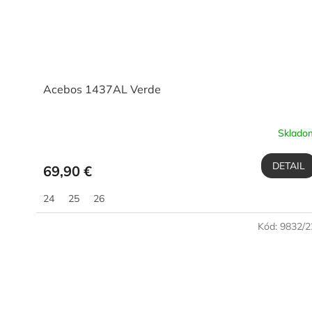
Acebos 1437AL Verde
Sklado
DETAIL
69,90 €
24
25
26
Kód:
9832/2