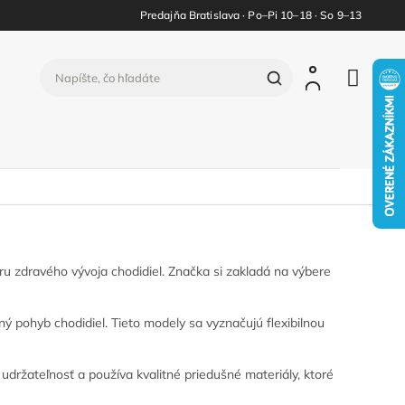
Predajňa Bratislava · Po–Pi 10–18 · So 9–13
u zdravého vývoja chodidiel. Značka si zakladá na výbere
ený pohyb chodidiel. Tieto modely sa vyznačujú flexibilnou
udržateľnosť a používa kvalitné priedušné materiály, ktoré