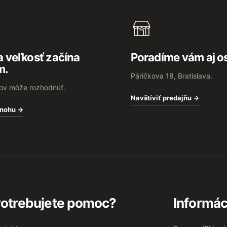
d
a
c
i
e
p
 veľkosť začína
Poradíme vám aj o
r
m.
v
Páričkova 18, Bratislava.
k
rov môže rozhodnúť.
y
Navštíviť predajňu →
v
 nohu →
ý
p
i
s
u
otrebujete pomoc?
Informác