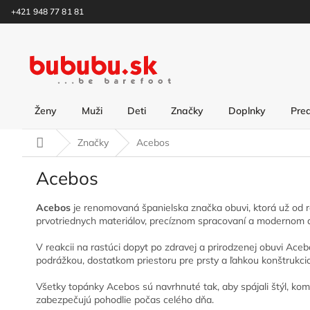
Prejsť
+421 948 77 81 81
na
obsah
Ženy
Muži
Deti
Značky
Doplnky
Pre
Domov
Značky
Acebos
Acebos
Acebos
je renomovaná španielska značka obuvi, ktorá už od r
prvotriednych materiálov, precíznom spracovaní a modernom diz
V reakcii na rastúci dopyt po zdravej a prirodzenej obuvi Aceb
podrážkou, dostatkom priestoru pre prsty a ľahkou konštrukci
Všetky topánky Acebos sú navrhnuté tak, aby spájali štýl, kom
zabezpečujú pohodlie počas celého dňa.