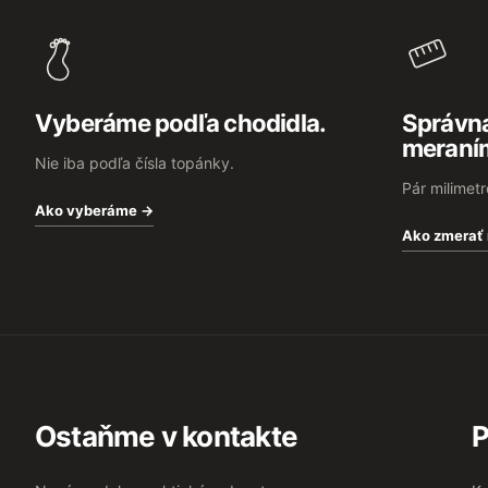
p
ä
t
i
e
Vyberáme podľa chodidla.
Správna
meraní
Nie iba podľa čísla topánky.
Pár milimet
Ako vyberáme →
Ako zmerať
Ostaňme v kontakte
P