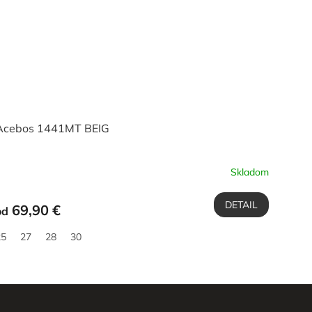
Acebos 1441MT BEIG
Skladom
DETAIL
69,90 €
od
25
27
28
30