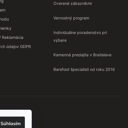
ng
Overené zákazníkmi
ram
Vernostný program
chodu
ienky
Individuálne poradenstvo pri
 / Reklamácia
výbere
ých údajov GDPR
Kamenná predajňa v Bratislave
Barefoot špecialisti od roku 2016
Súhlasím