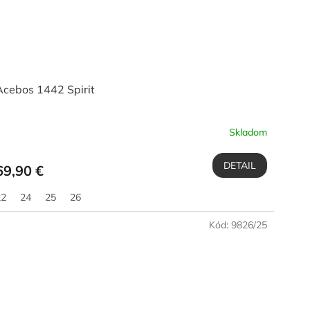
Acebos 1442 Spirit
Skladom
DETAIL
69,90 €
22
24
25
26
Kód:
9826/25