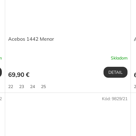
Acebos 1442 Menor
m
Skladom
DETAIL
69,90 €
22
23
24
25
2
Kód:
9829/21