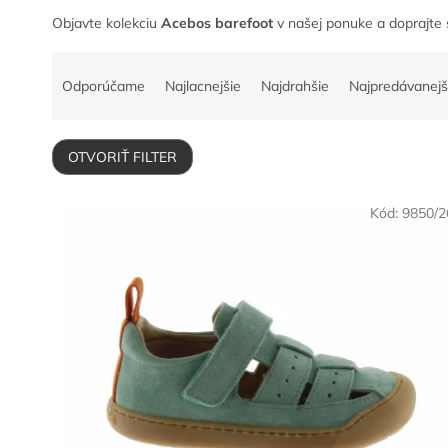
Objavte kolekciu
Acebos barefoot
v našej ponuke a doprajte
R
a
Odporúčame
Najlacnejšie
Najdrahšie
Najpredávanejš
d
e
n
OTVORIŤ FILTER
i
e
V
p
Kód:
9850/2
ý
r
p
o
i
d
s
u
p
k
r
t
o
o
d
v
u
k
t