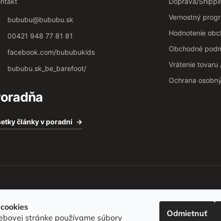
ntakt
Doprava/Shippi
Vernostný prog
bububu
@
bububu.sk
Hodnotenie ob
00421 948 77 81 81
Obchodné podm
facebook.com/bububukids
Vrátenie tovaru
bububu.sk_be_barefoot/
Ochrana osobn
oradňa
etky články v poradni
cookies
Odmietnuť
ebovej stránke používame súbory