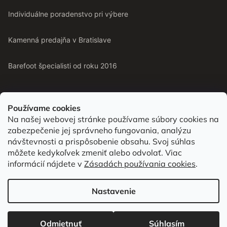
Individuálne poradenstvo pri výbere
Kamenná predajňa v Bratislave
Barefoot špecialisti od roku 2016
Používame cookies
Na našej webovej stránke používame súbory cookies na
Od roku 2016 pomáhame vyberať barefoot topánky podľa
zabezpečenie jej správneho fungovania, analýzu
chodidla. Nájdete nás aj v predajni v Bratislave.
návštevnosti a prispôsobenie obsahu. Svoj súhlas
môžete kedykoľvek zmeniť alebo odvolať. Viac
informácií nájdete v
Zásadách používania cookies
.
Vytvoril Shoptet
Nastavenie
Copyright 2026
bububu.sk
. Všetky práva vyhradené.
Upraviť nastavenie
cookies
Odmietnuť
Súhlasím