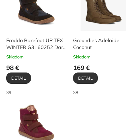
u
i
k
s
t
p
o
r
v
o
d
Froddo Barefoot UP TEX
Groundies Adelaide
u
WINTER G3160252 Dark
Coconut
k
Blue
Skladom
Skladom
t
98 €
169 €
o
v
DETAIL
DETAIL
39
38