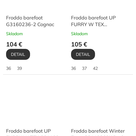
Froddo barefoot
Froddo barefoot UP
G3160236-2 Cognac
FURRY W TEX
G3110269-4 Black
Skladom
Skladom
104 €
105 €
DETAIL
DETAIL
36
39
36
37
42
Froddo barefoot UP
Froddo barefoot Winter