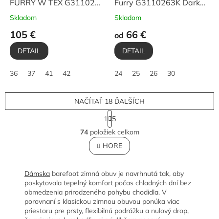
FURRY W TEX G3110269
Furry G3110263K Dark
Cognac
Blue
Skladom
Skladom
105 €
66 €
od
DETAIL
DETAIL
36
37
41
42
24
25
26
30
NAČÍTAŤ 18 ĎALŠÍCH
S
1
5
t
O
r
74
položiek celkom
v
á
l
HORE
n
á
k
o
d
v
a
Dámska
barefoot zimná obuv je navrhnutá tak, aby
a
c
poskytovala tepelný komfort počas chladných dní bez
n
i
obmedzenia prirodzeného pohybu chodidla. V
i
e
porovnaní s klasickou zimnou obuvou ponúka viac
e
p
priestoru pre prsty, flexibilnú podrážku a nulový drop,