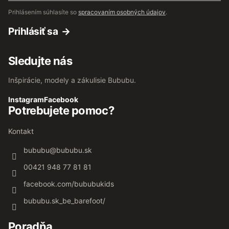
Prihlásením súhlasíte so
spracovaním osobných údajov
.
Prihlásiť sa
Sledujte nás
Inšpirácie, modely a zákulisie Bububu.
Instagram
Facebook
Potrebujete pomoc?
Kontakt
bububu
@
bububu.sk
00421 948 77 81 81
facebook.com/bububukids
bububu.sk_be_barefoot/
Poradňa