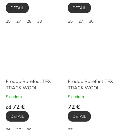
DETAIL
DETAIL
25
27
28
33
25
27
36
Froddo Barefoot TEX
Froddo Barefoot TEX
TRACK WOOL
TRACK WOOL
G3160251-13 Black
G3160251 Dark Blue
Skladom
Skladom
72 €
72 €
od
DETAIL
DETAIL
26
27
30
27