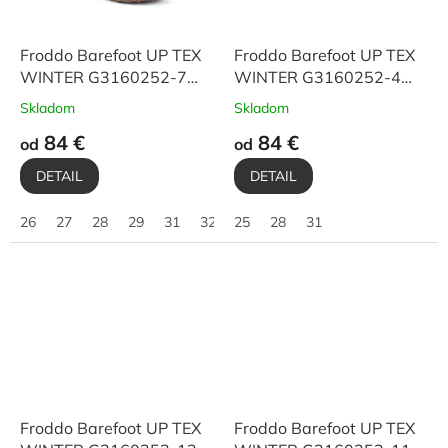
Froddo Barefoot UP TEX
Froddo Barefoot UP TEX
WINTER G3160252-7
WINTER G3160252-4
Bordeaux
Petroleum
Skladom
Skladom
84 €
84 €
od
od
DETAIL
DETAIL
26
27
28
29
31
32
25
34
28
36
31
39
40
Froddo Barefoot UP TEX
Froddo Barefoot UP TEX