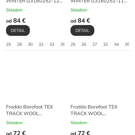
WINTER G3160252-12
WINTER G3160252-11
Black
Stars
Skladom
Skladom
84 €
84 €
od
od
DETAIL
DETAIL
25
28
30
32
33
35
25
26
27
32
34
35
Froddo Barefoot TEX
Froddo Barefoot TEX
TRACK WOOL
TRACK WOOL
G3160251-6 Bordeaux
G3160251-2 Olive
Skladom
Skladom
72 €
72 €
od
od