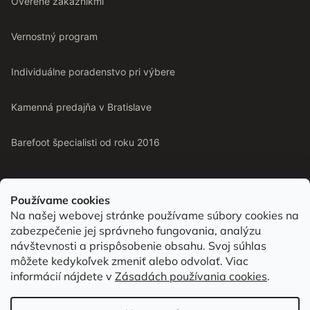
Overené zákazníkmi
Vernostný program
Individuálne poradenstvo pri výbere
Kamenná predajňa v Bratislave
Barefoot špecialisti od roku 2016
Používame cookies
Na našej webovej stránke používame súbory cookies na
Od roku 2016 pomáhame vyberať barefoot topánky podľa
zabezpečenie jej správneho fungovania, analýzu
chodidla. Nájdete nás aj v predajni v Bratislave.
návštevnosti a prispôsobenie obsahu. Svoj súhlas
môžete kedykoľvek zmeniť alebo odvolať. Viac
informácií nájdete v
Zásadách používania cookies
.
Vytvoril Shoptet