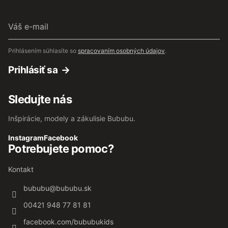
Váš
e-
mail
Prihlásením súhlasíte so
spracovaním osobných údajov
.
Prihlásiť sa
Sledujte nás
Inšpirácie, modely a zákulisie Bububu.
Instagram
Facebook
Potrebujete pomoc?
Kontakt
bububu
@
bububu.sk
00421 948 77 81 81
facebook.com/bububukids