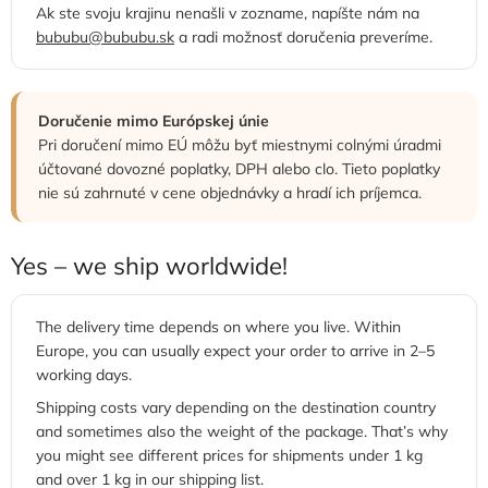
Ak ste svoju krajinu nenašli v zozname, napíšte nám na
bububu@bububu.sk
a radi možnosť doručenia preveríme.
Doručenie mimo Európskej únie
Pri doručení mimo EÚ môžu byť miestnymi colnými úradmi
účtované dovozné poplatky, DPH alebo clo. Tieto poplatky
nie sú zahrnuté v cene objednávky a hradí ich príjemca.
Yes – we ship worldwide!
The delivery time depends on where you live. Within
Europe, you can usually expect your order to arrive in 2–5
working days.
Shipping costs vary depending on the destination country
and sometimes also the weight of the package. That’s why
you might see different prices for shipments under 1 kg
and over 1 kg in our shipping list.