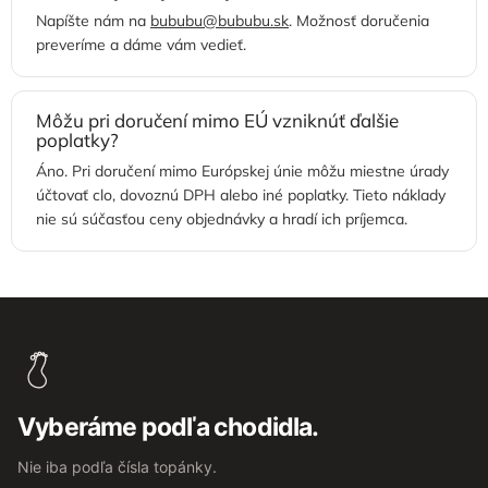
Napíšte nám na
bububu@bububu.sk
. Možnosť doručenia
preveríme a dáme vám vedieť.
Môžu pri doručení mimo EÚ vzniknúť ďalšie
poplatky?
Áno. Pri doručení mimo Európskej únie môžu miestne úrady
účtovať clo, dovoznú DPH alebo iné poplatky. Tieto náklady
nie sú súčasťou ceny objednávky a hradí ich príjemca.
Z
á
p
ä
t
Vyberáme podľa chodidla.
i
e
Nie iba podľa čísla topánky.