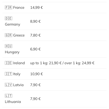
🇫🇷 France
14,99 €
🇩🇪
8,90 €
Germany
🇬🇷 Greece
7,80 €
🇭🇺
6,90 €
Hungary
🇮🇪 Ireland
up to 1 kg: 21,90 € / over 1 kg: 24,99 €
🇮🇹 Italy
10,90 €
🇱🇻 Latvia
7,90 €
🇱🇹
7,90 €
Lithuania