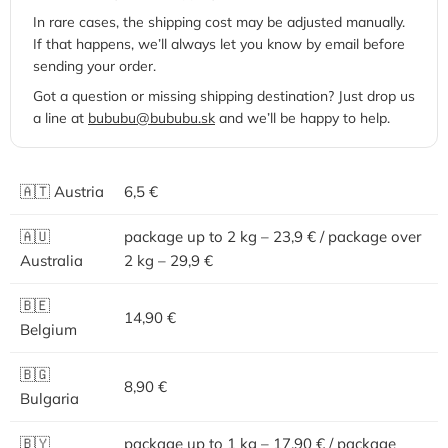
In rare cases, the shipping cost may be adjusted manually.
If that happens, we’ll always let you know by email before
sending your order.
Got a question or missing shipping destination? Just drop us
a line at
bububu@bububu.sk
and we’ll be happy to help.
🇦🇹 Austria
6,5 €
🇦🇺
package up to 2 kg – 23,9 € / package over
Australia
2 kg – 29,9 €
🇧🇪
14,90 €
Belgium
🇧🇬
8,90 €
Bulgaria
🇧🇾
package up to 1 kg – 17,90 € / package