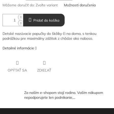
Môžeme doručiť do:
Zvoľte variant
Možnosti doručenia
Pridať do košíka
Detské nazúvacie papučky do škôlky či na doma, s tenkou
podrážkou pre maximálny zážitok z chôdze ako naboso.
Detailné informácie
OPÝTAŤ SA
ZDIEĽAŤ
Za naším e-shopom stojí rodina. Vaším nákupom
nepodporujete len podnikanie,...
Z