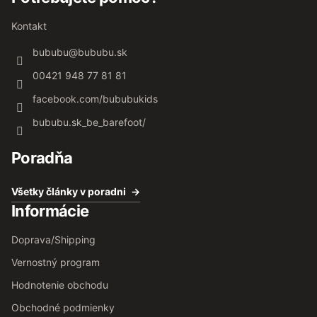
Kontakt
bububu
@
bububu.sk
00421 948 77 81 81
facebook.com/bububukids
bububu.sk_be_barefoot/
Poradňa
Všetky články v poradni
Informácie
Doprava/Shipping
Vernostný program
Hodnotenie obchodu
Obchodné podmienky