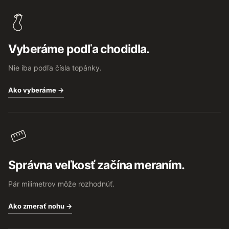
á
p
ä
t
Vyberáme podľa chodidla.
i
e
Nie iba podľa čísla topánky.
Ako vyberáme →
Správna veľkosť začína meraním.
Pár milimetrov môže rozhodnúť.
Ako zmerať nohu →