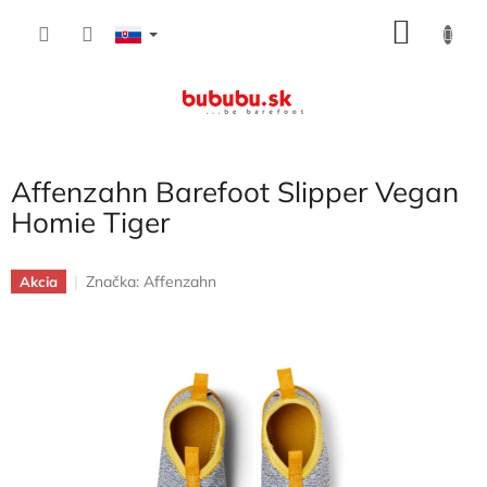
Prejsť
NÁKU
na
obsah
KOŠÍK
Affenzahn Barefoot Slipper Vegan
Homie Tiger
Značka:
Affenzahn
Akcia