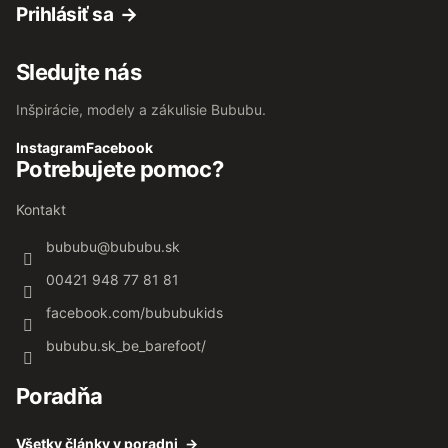
Prihlásiť sa
Sledujte nás
Inšpirácie, modely a zákulisie Bububu.
Instagram
Facebook
Potrebujete pomoc?
Kontakt
bububu
@
bububu.sk
00421 948 77 81 81
facebook.com/bububukids
bububu.sk_be_barefoot/
Poradňa
Všetky články v poradni