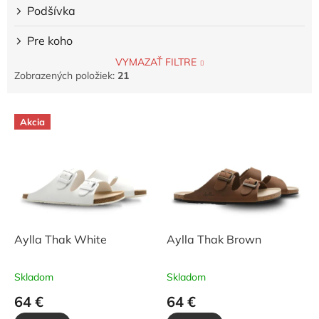
Podšívka
Pre koho
VYMAZAŤ FILTRE
Zobrazených položiek:
21
V
Akcia
ý
p
i
s
p
r
o
d
Aylla Thak White
Aylla Thak Brown
u
k
Skladom
Skladom
t
64 €
64 €
o
v