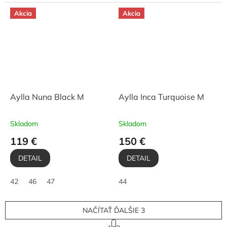
Akcia
Akcia
Aylla Nuna Black M
Aylla Inca Turquoise M
Skladom
Skladom
119 €
150 €
DETAIL
DETAIL
42
46
47
44
NAČÍTAŤ ĎALŠIE 3
S