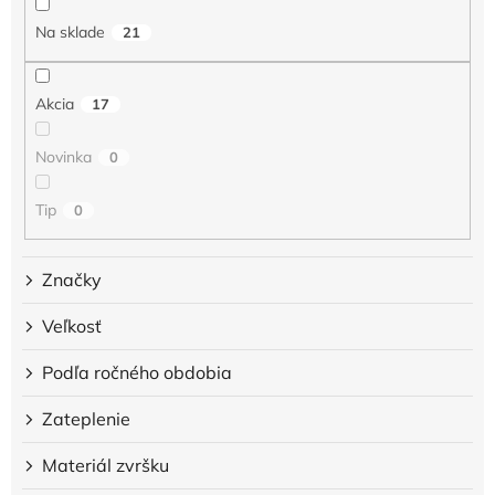
u
Na sklade
21
k
t
o
Akcia
17
v
Novinka
0
Tip
0
Značky
Veľkosť
Podľa ročného obdobia
Zateplenie
Materiál zvršku