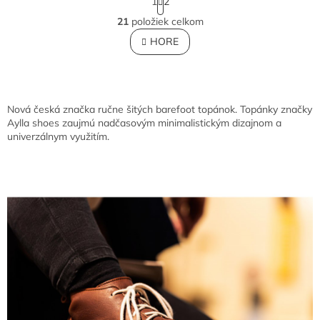
1
2
t
O
r
21
položiek celkom
v
á
l
HORE
n
á
k
o
d
v
a
a
c
n
i
Nová česká značka ručne šitých barefoot topánok. Topánky značky
i
e
Aylla shoes zaujmú nadčasovým minimalistickým dizajnom a
e
p
univerzálnym využitím.
r
v
k
y
v
ý
p
i
s
u