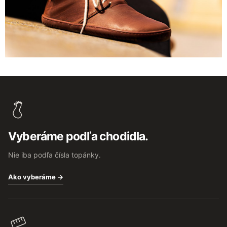
Z
á
p
ä
t
Vyberáme podľa chodidla.
i
e
Nie iba podľa čísla topánky.
Ako vyberáme →