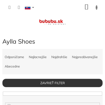
Prejsť
NÁKU
na
obsah
KOŠÍK
Aylla Shoes
R
a
Odporúčame
Najlacnejšie
Najdrahšie
Najpredávanejšie
d
e
Abecedne
n
i
e
ZAVRIEŤ FILTER
p
r
o
d