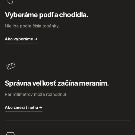
ä
t
Vyberáme podľa chodidla.
i
e
Nie iba podľa čísla topánky.
Ako vyberáme →
Správna veľkosť začína meraním.
Pár milimetrov môže rozhodnúť.
Ako zmerať nohu →