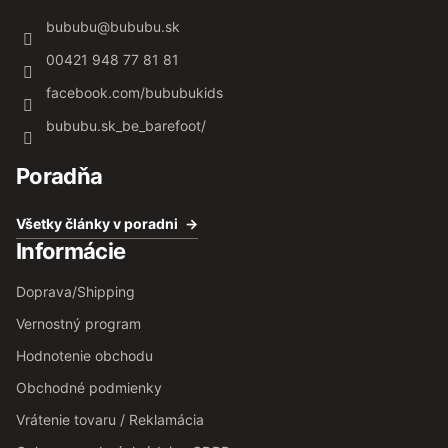
bububu
@
bububu.sk
00421 948 77 81 81
facebook.com/bububukids
bububu.sk_be_barefoot/
Poradňa
Všetky články v poradni
Informácie
Doprava/Shipping
Vernostný program
Hodnotenie obchodu
Obchodné podmienky
Vrátenie tovaru / Reklamácia