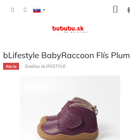
Prejsť
NÁKU
na
obsah
KOŠÍK
bLifestyle BabyRaccoon Flís Plum
Značka:
bLIFESTYLE
Akcia