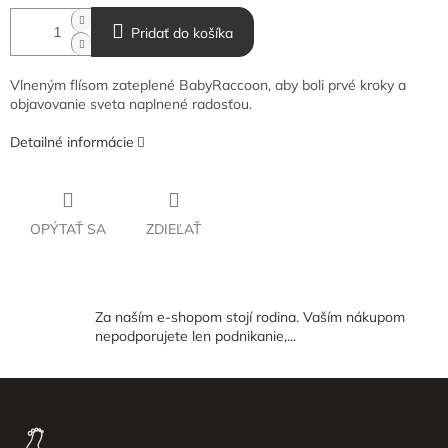
Pridať do košíka
Vlneným flísom zateplené
BabyRaccoon, aby boli prvé kroky a
objavovanie sveta naplnené radosťou.
Detailné informácie
OPÝTAŤ SA
ZDIEĽAŤ
Za naším e-shopom stojí rodina. Vaším nákupom
nepodporujete len podnikanie,...
Z
á
p