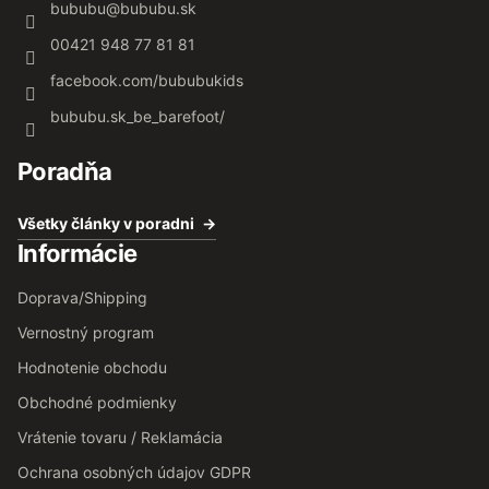
bububu
@
bububu.sk
00421 948 77 81 81
facebook.com/bububukids
bububu.sk_be_barefoot/
Poradňa
Všetky články v poradni
Informácie
Doprava/Shipping
Vernostný program
Hodnotenie obchodu
Obchodné podmienky
Vrátenie tovaru / Reklamácia
Ochrana osobných údajov GDPR