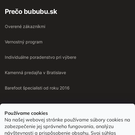
Prečo bububu.sk
Overené zákazníkmi
Vernostný program
Individuálne poradenstvo pri výbere
Kamenná predajňa v Bratislave
Barefoot špecialisti od roku 2016
Používame cookies
Na našej webovej stránke používame súbory cookies na
Od roku 2016 pomáhame vyberať barefoot topánky podľa
zabezpečenie jej správneho fungovania, analýzu
chodidla. Nájdete nás aj v predajni v Bratislave.
návštevnosti a prispôsobenie obsahu. Svoj súhlas