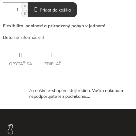
Pridať do košíka
Flexibilita, odolnosť a prirodzený pohyb v jednom!
Detailné informácie
OPÝTAŤ SA
ZDIEĽAŤ
Za naším e-shopom stojí rodina. Vaším nákupom
nepodporujete len podnikanie,...
Z
á
p
ä