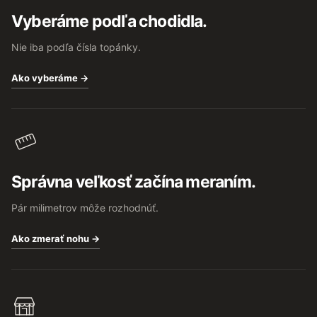
t
Vyberáme podľa chodidla.
i
e
Nie iba podľa čísla topánky.
Ako vyberáme →
Správna veľkosť začína meraním.
Pár milimetrov môže rozhodnúť.
Ako zmerať nohu →