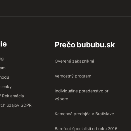
ie
Prečo bububu.sk
ng
Overené zákazníkmi
ram
Vernostný program
chodu
ienky
Individuálne poradenstvo pri
 / Reklamácia
výbere
ých údajov GDPR
Kamenná predajňa v Bratislave
Barefoot špecialisti od roku 2016