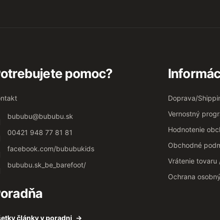
otrebujete pomoc?
Informác
ntakt
Doprava/Shippi
Vernostný prog
bububu
@
bububu.sk
Hodnotenie ob
00421 948 77 81 81
Obchodné podm
facebook.com/bububukids
Vrátenie tovaru
bububu.sk_be_barefoot/
Ochrana osobn
oradňa
etky články v poradni