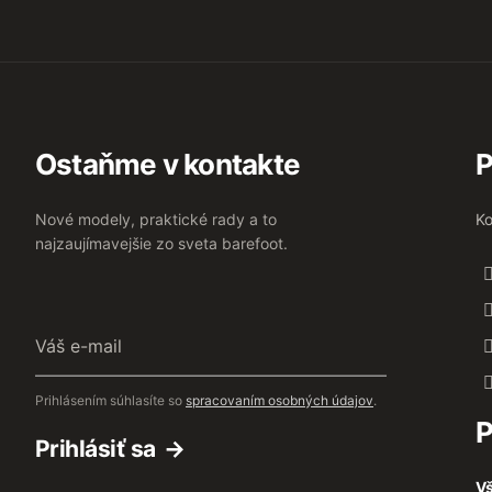
Ostaňme v kontakte
P
Nové modely, praktické rady a to
Ko
najzaujímavejšie zo sveta barefoot.
Váš
e-
mail
Prihlásením súhlasíte so
spracovaním osobných údajov
.
P
Prihlásiť sa
Vš