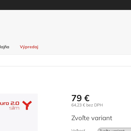
dajňa
Výpredaj
79 €
64,23 € bez DPH
Jednotková
Zvoľte variant
cena:
Veľkosť