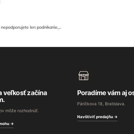
epodporujete len podnikanie,...
 veľkosť začína
Poradíme vám aj o
m.
Páričkova 18, Bratislava.
rov môže rozhodnúť.
Navštíviť predajňu →
 nohu →