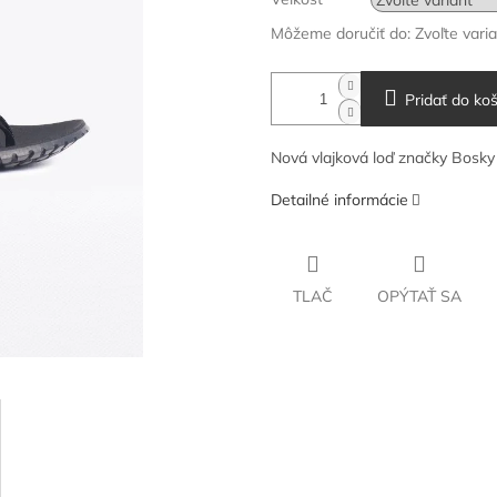
Môžeme doručiť do:
Zvoľte vari
Pridať do koš
Nová vlajková loď značky Bosk
Detailné informácie
TLAČ
OPÝTAŤ SA