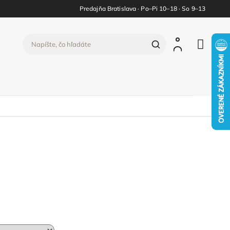
Predajňa Bratislava · Po–Pi 10–18 · So 9–13