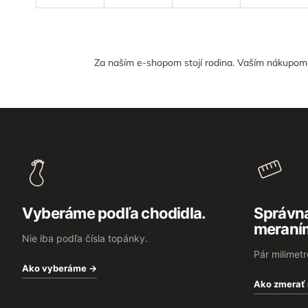
Za naším e-shopom stojí rodina. Vaším nákupom n
Z
á
p
ä
t
i
e
Vyberáme podľa chodidla.
Správna
meraní
Nie iba podľa čísla topánky.
Pár milimet
Ako vyberáme →
Ako zmerať