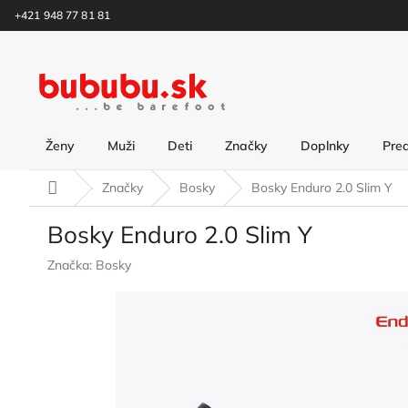
Prejsť
+421 948 77 81 81
na
obsah
Ženy
Muži
Deti
Značky
Doplnky
Pre
Domov
Značky
Bosky
Bosky Enduro 2.0 Slim Y
Bosky Enduro 2.0 Slim Y
Značka:
Bosky