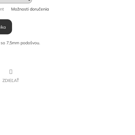
ant
Možnosti doručenia
íka
y so 7,5mm podošvou.
ZDIEĽAŤ