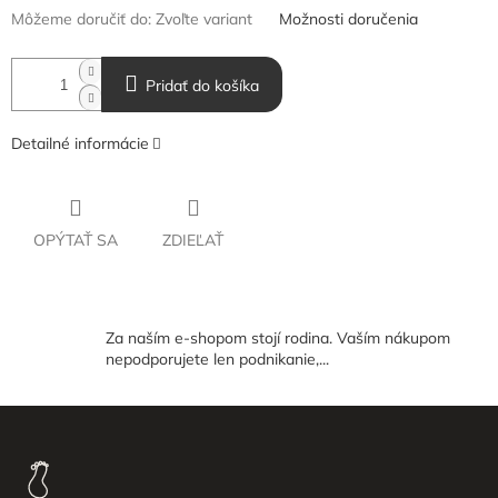
Môžeme doručiť do:
Zvoľte variant
Možnosti doručenia
Pridať do košíka
Detailné informácie
OPÝTAŤ SA
ZDIEĽAŤ
Za naším e-shopom stojí rodina. Vaším nákupom
nepodporujete len podnikanie,...
Z
á
p
ä