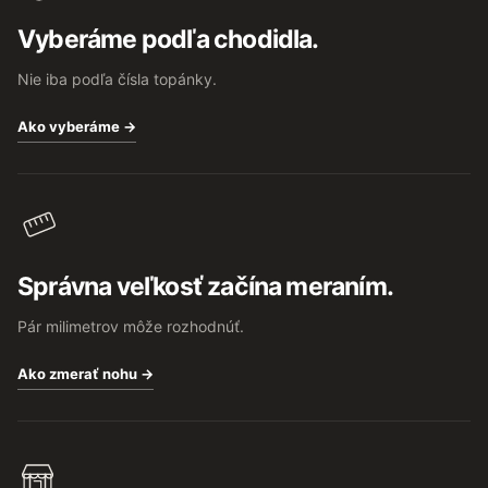
t
Vyberáme podľa chodidla.
i
e
Nie iba podľa čísla topánky.
Ako vyberáme →
Správna veľkosť začína meraním.
Pár milimetrov môže rozhodnúť.
Ako zmerať nohu →