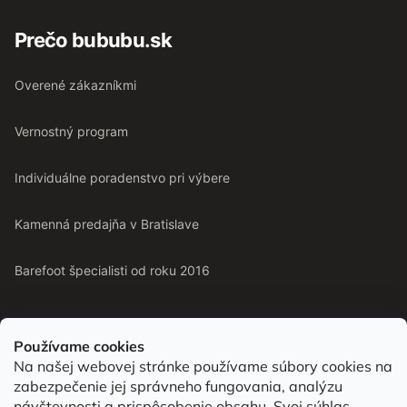
Prečo bububu.sk
Overené zákazníkmi
Vernostný program
Individuálne poradenstvo pri výbere
Kamenná predajňa v Bratislave
Barefoot špecialisti od roku 2016
Používame cookies
Na našej webovej stránke používame súbory cookies na
Od roku 2016 pomáhame vyberať barefoot topánky podľa
zabezpečenie jej správneho fungovania, analýzu
chodidla. Nájdete nás aj v predajni v Bratislave.
návštevnosti a prispôsobenie obsahu. Svoj súhlas