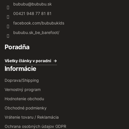
bububu
@
bububu.sk
00421 948 77 81 81
facebook.com/bububukids
bububu.sk_be_barefoot/
Poradňa
Všetky články v poradni
Informácie
Doprava/Shipping
Vernostný program
Hodnotenie obchodu
Obchodné podmienky
Vrátenie tovaru / Reklamácia
Ochrana osobných údajov GDPR