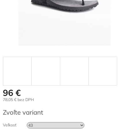
96 €
78,05 € bez DPH
Jednotková
Zvoľte variant
cena:
Veľkosť