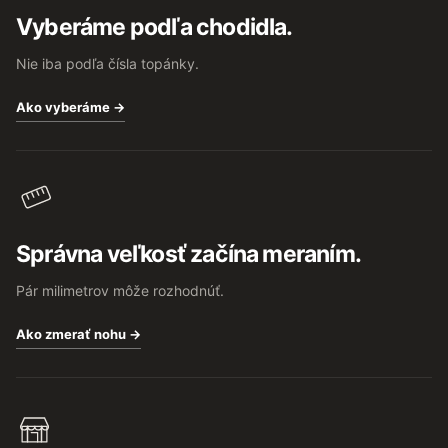
t
Vyberáme podľa chodidla.
i
e
Nie iba podľa čísla topánky.
Ako vyberáme →
Správna veľkosť začína meraním.
Pár milimetrov môže rozhodnúť.
Ako zmerať nohu →