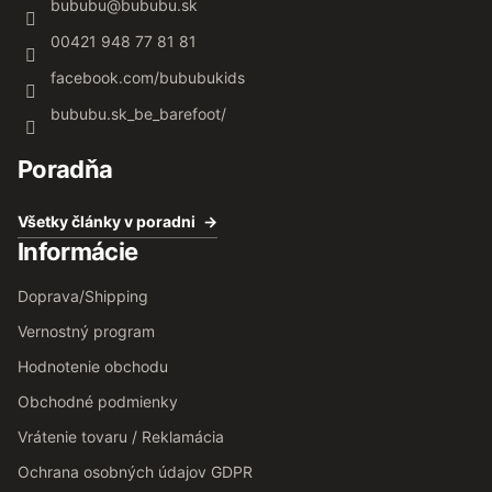
bububu
@
bububu.sk
00421 948 77 81 81
facebook.com/bububukids
bububu.sk_be_barefoot/
Poradňa
Všetky články v poradni
Informácie
Doprava/Shipping
Vernostný program
Hodnotenie obchodu
Obchodné podmienky
Vrátenie tovaru / Reklamácia
Ochrana osobných údajov GDPR