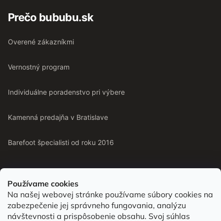
Prečo bububu.sk
Overené zákazníkmi
Vernostný program
Individuálne poradenstvo pri výbere
Kamenná predajňa v Bratislave
Barefoot špecialisti od roku 2016
Používame cookies
Na našej webovej stránke používame súbory cookies na
Od roku 2016 pomáhame vyberať barefoot topánky podľa
zabezpečenie jej správneho fungovania, analýzu
chodidla. Nájdete nás aj v predajni v Bratislave.
návštevnosti a prispôsobenie obsahu. Svoj súhlas