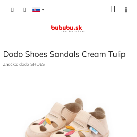
Prejsť
NÁKU
na
obsah
KOŠÍK
Dodo Shoes Sandals Cream Tulip
Značka:
dodo SHOES