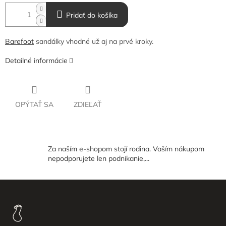
Pridať do košíka
Barefoot
sandálky vhodné už aj na prvé kroky.
Detailné informácie
OPÝTAŤ SA
ZDIEĽAŤ
Za naším e-shopom stojí rodina. Vaším nákupom
nepodporujete len podnikanie,...
Z
á
p
ä