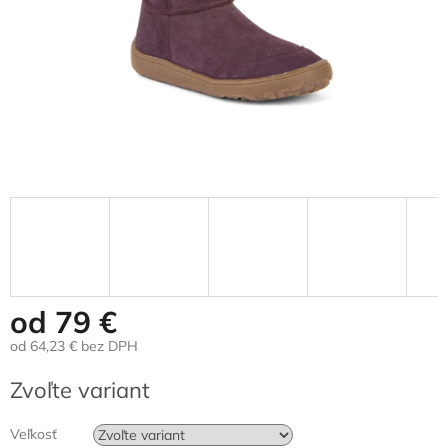
od
79 €
od
64,23 €
bez DPH
Jednotková
Zvoľte variant
cena:
Veľkosť