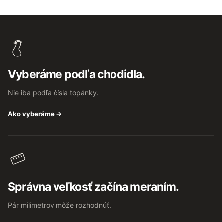
Z
á
p
ä
t
Vyberáme podľa chodidla.
i
e
Nie iba podľa čísla topánky.
Ako vyberáme →
Správna veľkosť začína meraním.
Pár milimetrov môže rozhodnúť.