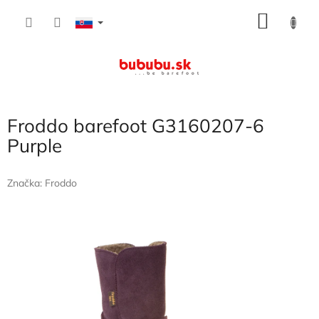
Prejsť
NÁKU
na
obsah
KOŠÍK
Froddo barefoot G3160207-6
Purple
Značka:
Froddo