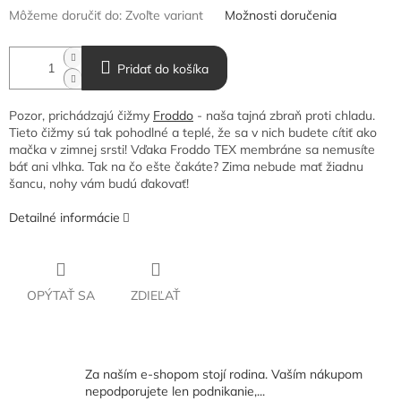
Môžeme doručiť do:
Zvoľte variant
Možnosti doručenia
Pridať do košíka
Pozor, prichádzajú čižmy
Froddo
- naša tajná zbraň proti chladu.
Tieto čižmy sú tak pohodlné a teplé, že sa v nich budete cítiť ako
mačka v zimnej srsti! Vďaka Froddo TEX membráne sa nemusíte
báť ani vlhka. Tak na čo ešte čakáte? Zima nebude mať žiadnu
šancu, nohy vám budú ďakovať!
Detailné informácie
OPÝTAŤ SA
ZDIEĽAŤ
Za naším e-shopom stojí rodina. Vaším nákupom
nepodporujete len podnikanie,...