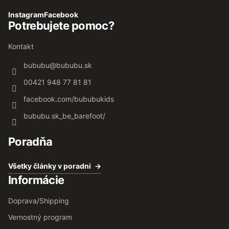
Instagram
Facebook
Potrebujete pomoc?
Kontakt
bububu
@
bububu.sk
00421 948 77 81 81
facebook.com/bububukids
bububu.sk_be_barefoot/
Poradňa
Všetky články v poradni
Informácie
Doprava/Shipping
Vernostný program