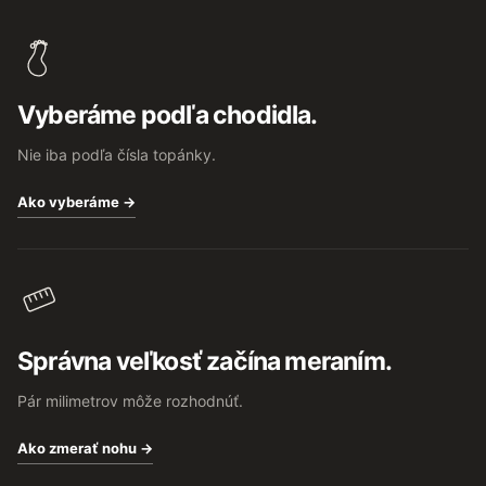
á
p
ä
t
Vyberáme podľa chodidla.
i
e
Nie iba podľa čísla topánky.
Ako vyberáme →
Správna veľkosť začína meraním.
Pár milimetrov môže rozhodnúť.
Ako zmerať nohu →