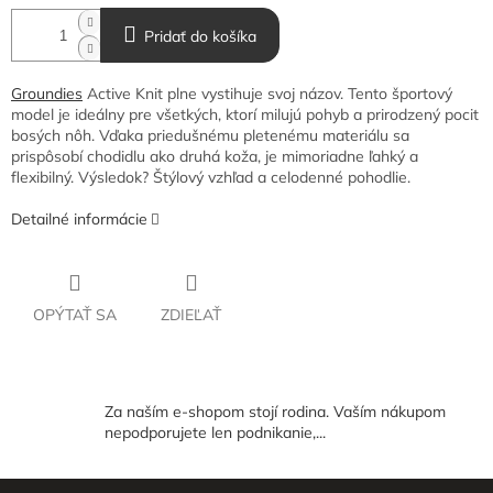
Pridať do košíka
Groundies
Active Knit plne vystihuje svoj názov. Tento športový
model je ideálny pre všetkých, ktorí milujú pohyb a prirodzený pocit
bosých nôh. Vďaka priedušnému pletenému materiálu sa
prispôsobí chodidlu ako druhá koža, je mimoriadne ľahký a
flexibilný. Výsledok? Štýlový vzhľad a celodenné pohodlie.
Detailné informácie
OPÝTAŤ SA
ZDIEĽAŤ
Za naším e-shopom stojí rodina. Vaším nákupom
nepodporujete len podnikanie,...
Z