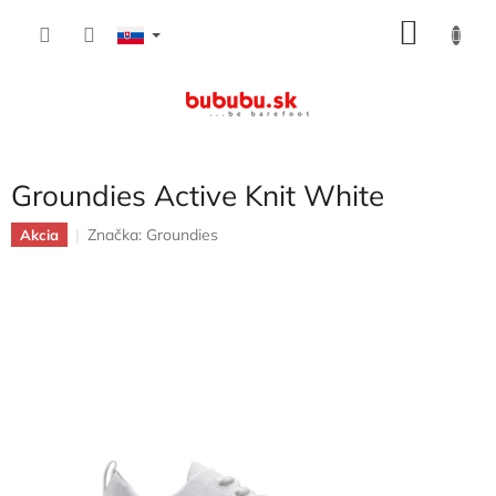
Prejsť
NÁKU
na
obsah
KOŠÍK
Groundies Active Knit White
Značka:
Groundies
Akcia