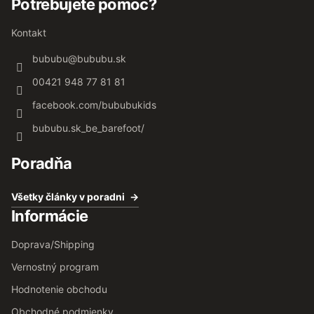
Potrebujete pomoc?
Kontakt
bububu
@
bububu.sk
00421 948 77 81 81
facebook.com/bububukids
bububu.sk_be_barefoot/
Poradňa
Všetky články v poradni
Informácie
Doprava/Shipping
Vernostný program
Hodnotenie obchodu
Obchodné podmienky