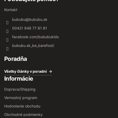
Kontakt
bububu
@
bububu.sk
00421 948 77 81 81
facebook.com/bububukids
bububu.sk_be_barefoot/
Poradňa
Všetky články v poradni
Informácie
Doprava/Shipping
Vernostný program
Hodnotenie obchodu
Obchodné podmienky