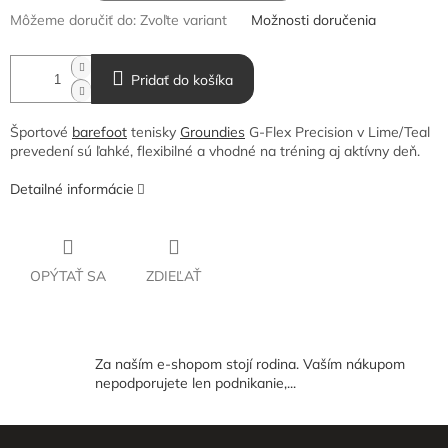
Môžeme doručiť do:
Zvoľte variant
Možnosti doručenia
Pridať do košíka
Športové
barefoot
tenisky
Groundies
G-Flex Precision v Lime/Teal
prevedení sú ľahké, flexibilné a vhodné na tréning aj aktívny deň.
Detailné informácie
OPÝTAŤ SA
ZDIEĽAŤ
Za naším e-shopom stojí rodina. Vaším nákupom
nepodporujete len podnikanie,...
Z