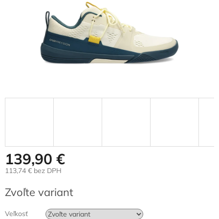
139,90 €
113,74 € bez DPH
Jednotková
Zvoľte variant
cena:
Veľkosť