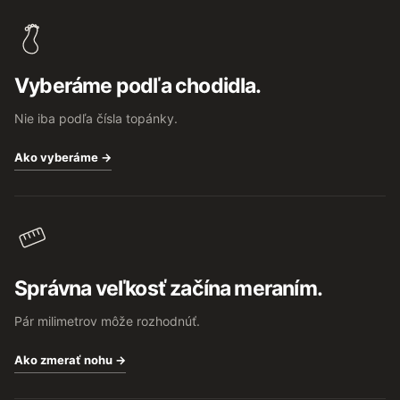
á
p
ä
t
Vyberáme podľa chodidla.
i
e
Nie iba podľa čísla topánky.
Ako vyberáme →
Správna veľkosť začína meraním.
Pár milimetrov môže rozhodnúť.
Ako zmerať nohu →