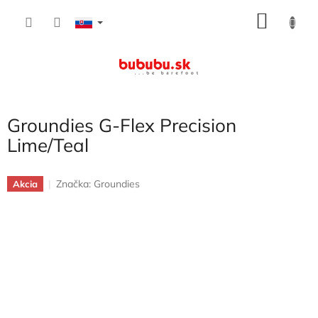
Prejsť
NÁKU
na
obsah
KOŠÍK
Groundies G-Flex Precision
Lime/Teal
Značka:
Groundies
Akcia