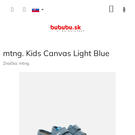
Prejsť
NÁKU
na
obsah
KOŠÍK
mtng. Kids Canvas Light Blue
Značka:
mtng.