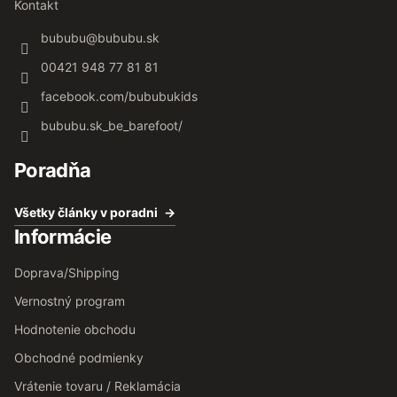
Kontakt
bububu
@
bububu.sk
00421 948 77 81 81
facebook.com/bububukids
bububu.sk_be_barefoot/
Poradňa
Všetky články v poradni
Informácie
Doprava/Shipping
Vernostný program
Hodnotenie obchodu
Obchodné podmienky
Vrátenie tovaru / Reklamácia