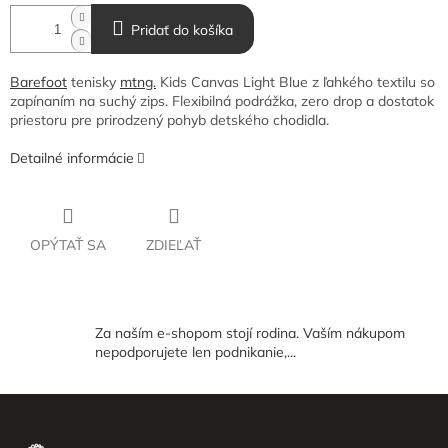
Pridať do košíka
Barefoot
tenisky
mtng.
Kids Canvas Light Blue z ľahkého textilu so
zapínaním na suchý zips. Flexibilná podrážka, zero drop a dostatok
priestoru pre prirodzený pohyb detského chodidla.
Detailné informácie
OPÝTAŤ SA
ZDIEĽAŤ
Za naším e-shopom stojí rodina. Vaším nákupom
nepodporujete len podnikanie,...
Z
á
p