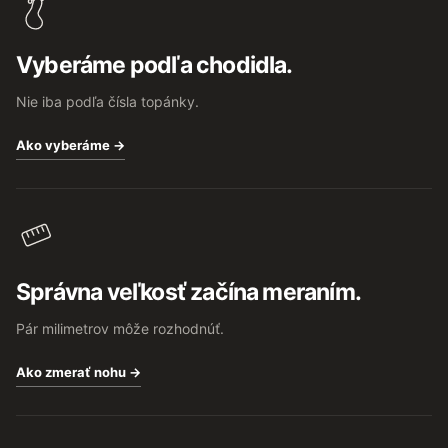
ä
t
Vyberáme podľa chodidla.
i
e
Nie iba podľa čísla topánky.
Ako vyberáme →
Správna veľkosť začína meraním.
Pár milimetrov môže rozhodnúť.
Ako zmerať nohu →