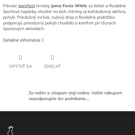
Pánske
barefoot
tenisky
Joma Fenix White
sú ľahké a flexibilné
športové topánky vhodné na beh, tréning aj každodenný aktívny
pohyb. Priedušný zvršok, nulový drop a flexibilná podrážka
podporujú prirodzený pohyb chodidla a komfort pri rôznych
športových aktivitách.
Detailné informácie
OPÝTAŤ SA
ZDIEĽAŤ
Za naším e-shopom stojí rodina. Vaším nákupom
nepodporujete len podnikanie,...
Z
á
p
ä