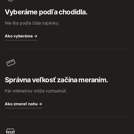
t
Vyberáme podľa chodidla.
i
e
Nie iba podľa čísla topánky.
Ako vyberáme →
Správna veľkosť začína meraním.
Pár milimetrov môže rozhodnúť.
Ako zmerať nohu →