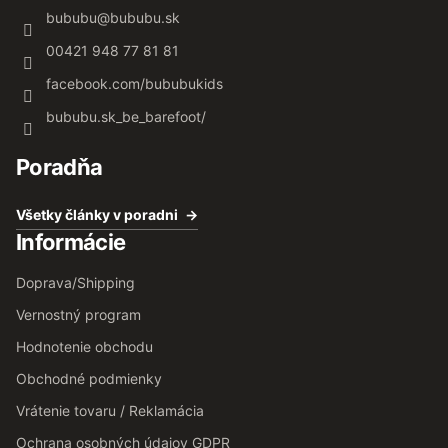
bububu
@
bububu.sk
00421 948 77 81 81
facebook.com/bububukids
bububu.sk_be_barefoot/
Poradňa
Všetky články v poradni
Informácie
Doprava/Shipping
Vernostný program
Hodnotenie obchodu
Obchodné podmienky
Vrátenie tovaru / Reklamácia
Ochrana osobných údajov GDPR