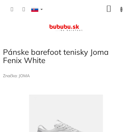
Prejsť
NÁKU
na
obsah
KOŠÍK
Pánske barefoot tenisky Joma
Fenix White
Značka:
JOMA