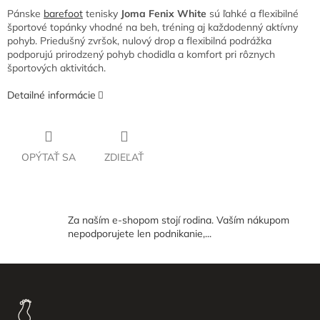
Pánske
barefoot
tenisky
Joma Fenix White
sú ľahké a flexibilné
športové topánky vhodné na beh, tréning aj každodenný aktívny
pohyb. Priedušný zvršok, nulový drop a flexibilná podrážka
podporujú prirodzený pohyb chodidla a komfort pri rôznych
športových aktivitách.
Detailné informácie
OPÝTAŤ SA
ZDIEĽAŤ
Za naším e-shopom stojí rodina. Vaším nákupom
nepodporujete len podnikanie,...
Z
á
p
ä