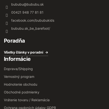
bububu
@
bububu.sk
00421 948 77 81 81
facebook.com/bububukids
bububu.sk_be_barefoot/
Poradňa
Všetky články v poradni
Informácie
Doprava/Shipping
Vernostný program
Hodnotenie obchodu
Obchodné podmienky
Vrátenie tovaru / Reklamácia
Ochrana osobných údajov GDPR