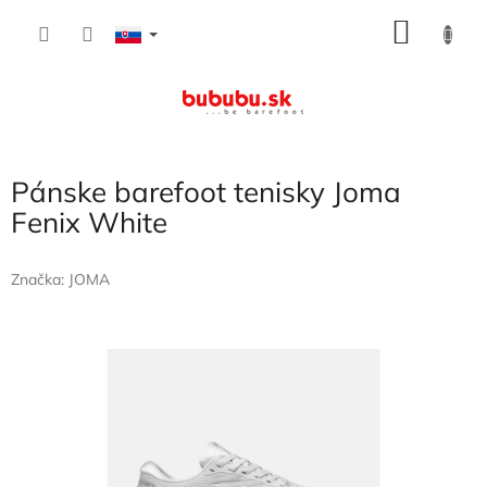
Prejsť
NÁKU
na
obsah
KOŠÍK
Pánske barefoot tenisky Joma
Fenix White
Značka:
JOMA