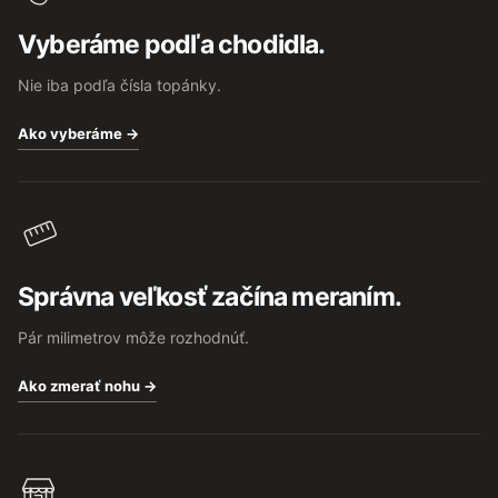
t
Vyberáme podľa chodidla.
i
e
Nie iba podľa čísla topánky.
Ako vyberáme →
Správna veľkosť začína meraním.
Pár milimetrov môže rozhodnúť.
Ako zmerať nohu →