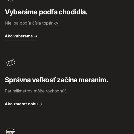
t
Vyberáme podľa chodidla.
i
e
Nie iba podľa čísla topánky.
Ako vyberáme →
Správna veľkosť začína meraním.
Pár milimetrov môže rozhodnúť.
Ako zmerať nohu →