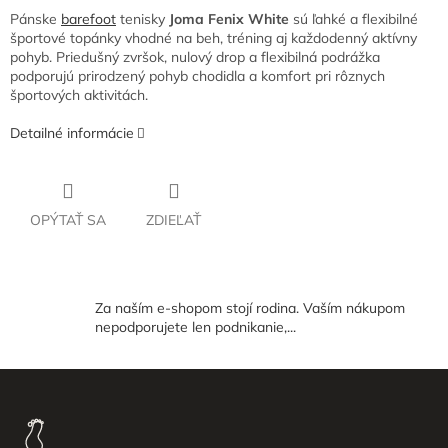
Pánske
barefoot
tenisky
Joma Fenix White
sú ľahké a flexibilné
športové topánky vhodné na beh, tréning aj každodenný aktívny
pohyb. Priedušný zvršok, nulový drop a flexibilná podrážka
podporujú prirodzený pohyb chodidla a komfort pri rôznych
športových aktivitách.
Detailné informácie
OPÝTAŤ SA
ZDIEĽAŤ
Za naším e-shopom stojí rodina. Vaším nákupom
nepodporujete len podnikanie,...
Z
á
p
ä