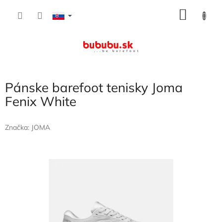
Prejsť
NÁKU
na
obsah
KOŠÍK
Pánske barefoot tenisky Joma
Fenix White
Značka:
JOMA