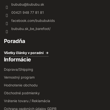
bububu
@
bububu.sk
00421 948 77 81 81
facebook.com/bububukids
bububu.sk_be_barefoot/
Poradňa
Všetky články v poradni
Informácie
Doprava/Shipping
Vernostný program
Hodnotenie obchodu
Obchodné podmienky
Vrátenie tovaru / Reklamácia
Ochrana osobných údajov GDPR