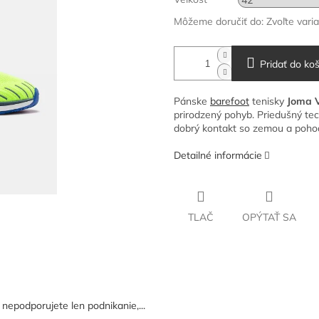
Môžeme doručiť do:
Zvoľte vari
Pridať do koš
Pánske
barefoot
tenisky
Joma 
prirodzený pohyb. Priedušný tec
dobrý kontakt so zemou a pohodli
Detailné informácie
TLAČ
OPÝTAŤ SA
epodporujete len podnikanie,...