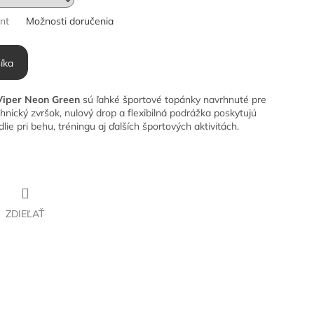
ant
Možnosti doručenia
íka
Viper Neon Green
sú ľahké športové topánky navrhnuté pre
hnický zvršok, nulový drop a flexibilná podrážka poskytujú
e pri behu, tréningu aj ďalších športových aktivitách.
ZDIEĽAŤ