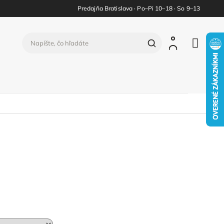
Predajňa Bratislava · Po–Pi 10–18 · So 9–13