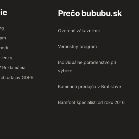
ie
Prečo bububu.sk
ng
Overené zákazníkmi
ram
Vernostný program
chodu
ienky
Individuálne poradenstvo pri
 / Reklamácia
výbere
ých údajov GDPR
Kamenná predajňa v Bratislave
Barefoot špecialisti od roku 2016