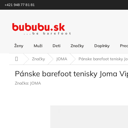
Prejsť
+421 948 77 81 81
na
obsah
Ženy
Muži
Deti
Značky
Doplnky
Pre
Domov
Značky
JOMA
Pánske barefoot tenisky J
Pánske barefoot tenisky Joma V
Značka:
JOMA