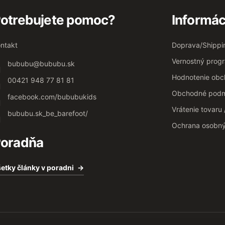
otrebujete pomoc?
Informác
ntakt
Doprava/Shippi
Vernostný prog
bububu
@
bububu.sk
Hodnotenie ob
00421 948 77 81 81
Obchodné podm
facebook.com/bububukids
Vrátenie tovaru
bububu.sk_be_barefoot/
Ochrana osobn
oradňa
etky články v poradni