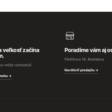
 veľkosť začína
Poradíme vám aj o
m.
Páričkova 18, Bratislava.
rov môže rozhodnúť.
Navštíviť predajňu →
 nohu →