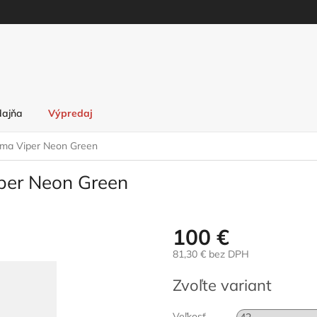
dajňa
Výpredaj
oma Viper Neon Green
iper Neon Green
100 €
81,30 € bez DPH
Jednotková
Zvoľte variant
cena:
Veľkosť