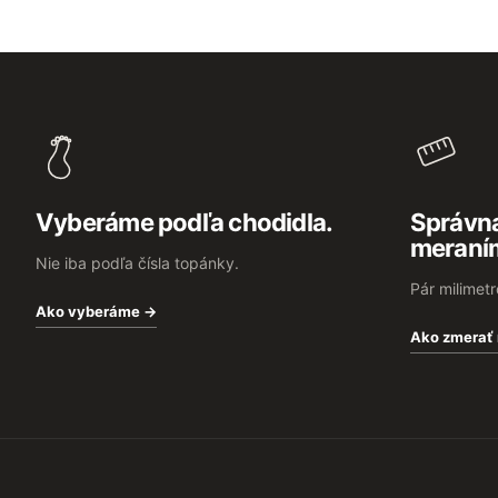
Z
á
p
ä
t
i
e
Vyberáme podľa chodidla.
Správna
meraní
Nie iba podľa čísla topánky.
Pár milimet
Ako vyberáme →
Ako zmerať