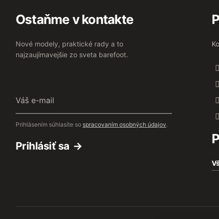
Ostaňme v kontakte
P
Nové modely, praktické rady a to
Ko
najzaujímavejšie zo sveta barefoot.
Váš
e-
mail
Prihlásením súhlasíte so
spracovaním osobných údajov
.
P
Prihlásiť sa
Vš