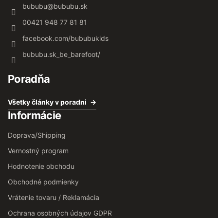
bububu
@
bububu.sk
00421 948 77 81 81
facebook.com/bububukids
bububu.sk_be_barefoot/
Poradňa
Všetky články v poradni
Informácie
Doprava/Shipping
Vernostný program
Hodnotenie obchodu
Obchodné podmienky
Vrátenie tovaru / Reklamácia
Ochrana osobných údajov GDPR