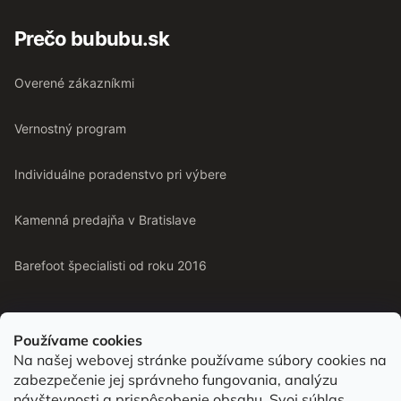
Prečo bububu.sk
Overené zákazníkmi
Vernostný program
Individuálne poradenstvo pri výbere
Kamenná predajňa v Bratislave
Barefoot špecialisti od roku 2016
Používame cookies
Na našej webovej stránke používame súbory cookies na
Od roku 2016 pomáhame vyberať barefoot topánky podľa
zabezpečenie jej správneho fungovania, analýzu
chodidla. Nájdete nás aj v predajni v Bratislave.
návštevnosti a prispôsobenie obsahu. Svoj súhlas