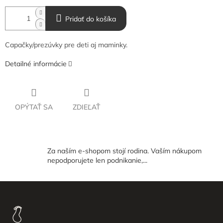
Pridať do košíka
Capačky/prezúvky pre deti aj maminky.
Detailné informácie
OPÝTAŤ SA
ZDIEĽAŤ
Za naším e-shopom stojí rodina. Vaším nákupom
nepodporujete len podnikanie,...
Z
á
p
ä