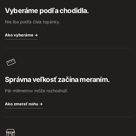
t
Vyberáme podľa chodidla.
i
e
Nie iba podľa čísla topánky.
Ako vyberáme →
Správna veľkosť začína meraním.
Pár milimetrov môže rozhodnúť.
Ako zmerať nohu →