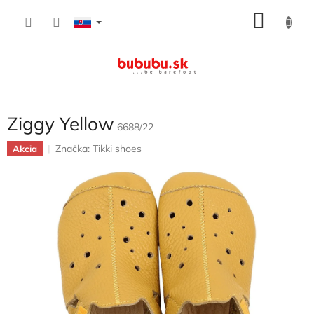
Prejsť
NÁKU
na
obsah
KOŠÍK
Ziggy Yellow
6688/22
Značka:
Tikki shoes
Akcia