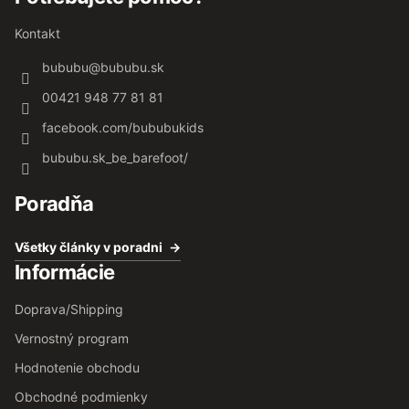
Kontakt
bububu
@
bububu.sk
00421 948 77 81 81
facebook.com/bububukids
bububu.sk_be_barefoot/
Poradňa
Všetky články v poradni
Informácie
Doprava/Shipping
Vernostný program
Hodnotenie obchodu
Obchodné podmienky