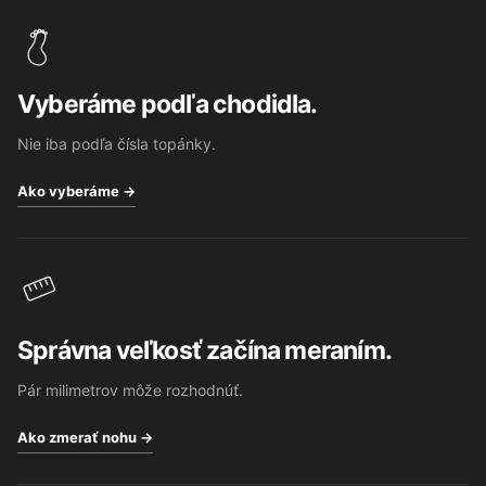
á
p
ä
t
Vyberáme podľa chodidla.
i
e
Nie iba podľa čísla topánky.
Ako vyberáme →
Správna veľkosť začína meraním.
Pár milimetrov môže rozhodnúť.
Ako zmerať nohu →