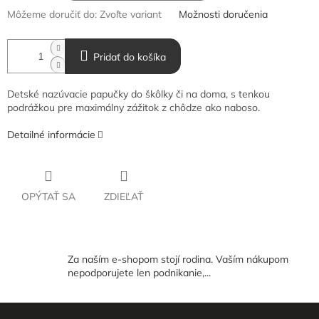
Môžeme doručiť do:
Zvoľte variant
Možnosti doručenia
Pridať do košíka
Detské nazúvacie papučky do škôlky či na doma, s tenkou
podrážkou pre maximálny zážitok z chôdze ako naboso.
Detailné informácie
OPÝTAŤ SA
ZDIEĽAŤ
Za naším e-shopom stojí rodina. Vaším nákupom
nepodporujete len podnikanie,...
Z