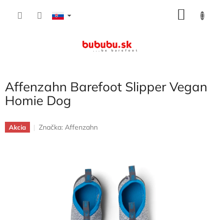
Prejsť
NÁKU
na
obsah
KOŠÍK
Affenzahn Barefoot Slipper Vegan
Homie Dog
Značka:
Affenzahn
Akcia