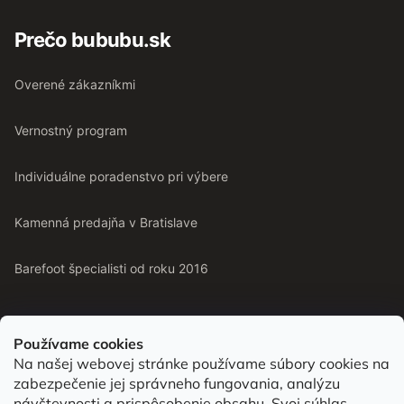
Prečo bububu.sk
Overené zákazníkmi
Vernostný program
Individuálne poradenstvo pri výbere
Kamenná predajňa v Bratislave
Barefoot špecialisti od roku 2016
Používame cookies
Na našej webovej stránke používame súbory cookies na
Od roku 2016 pomáhame vyberať barefoot topánky podľa
zabezpečenie jej správneho fungovania, analýzu
chodidla. Nájdete nás aj v predajni v Bratislave.
návštevnosti a prispôsobenie obsahu. Svoj súhlas