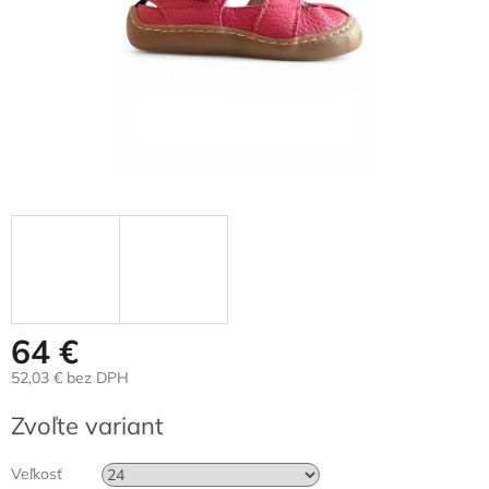
64 €
52,03 € bez DPH
Jednotková
Zvoľte variant
cena:
Veľkosť