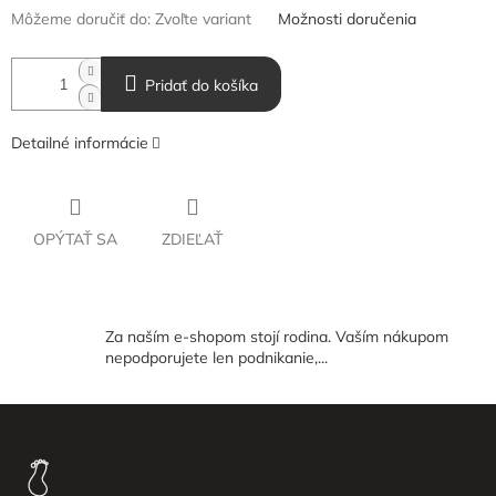
Môžeme doručiť do:
Zvoľte variant
Možnosti doručenia
Pridať do košíka
Detailné informácie
OPÝTAŤ SA
ZDIEĽAŤ
Za naším e-shopom stojí rodina. Vaším nákupom
nepodporujete len podnikanie,...
Z
á
p
ä