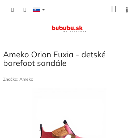
Prejsť
NÁKU
na
obsah
KOŠÍK
Ameko Orion Fuxia - detské
barefoot sandále
Značka:
Ameko