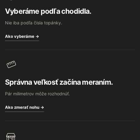
t
Vyberáme podľa chodidla.
i
e
Nie iba podľa čísla topánky.
Ako vyberáme →
Správna veľkosť začína meraním.
Pár milimetrov môže rozhodnúť.
Ako zmerať nohu →