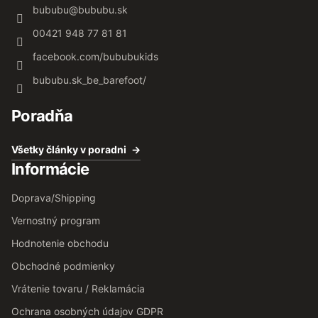
bububu
@
bububu.sk
00421 948 77 81 81
facebook.com/bububukids
bububu.sk_be_barefoot/
Poradňa
Všetky články v poradni
Informácie
Doprava/Shipping
Vernostný program
Hodnotenie obchodu
Obchodné podmienky
Vrátenie tovaru / Reklamácia
Ochrana osobných údajov GDPR