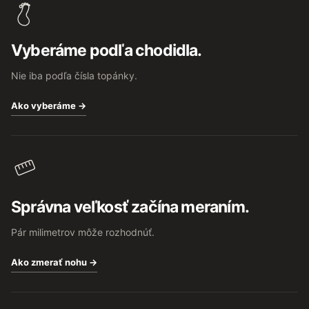
p
ä
t
Vyberáme podľa chodidla.
i
e
Nie iba podľa čísla topánky.
Ako vyberáme →
Správna veľkosť začína meraním.
Pár milimetrov môže rozhodnúť.
Ako zmerať nohu →