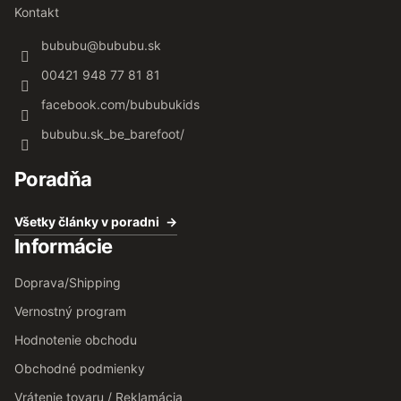
Kontakt
bububu
@
bububu.sk
00421 948 77 81 81
facebook.com/bububukids
bububu.sk_be_barefoot/
Poradňa
Všetky články v poradni
Informácie
Doprava/Shipping
Vernostný program
Hodnotenie obchodu
Obchodné podmienky
Vrátenie tovaru / Reklamácia