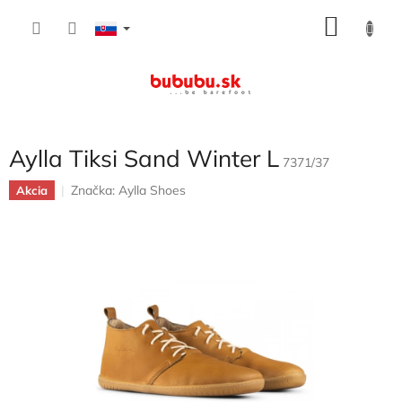
Prejsť
NÁKU
na
obsah
KOŠÍK
Aylla Tiksi Sand Winter L
7371/37
Značka:
Aylla Shoes
Akcia