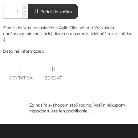
Pridať do košíka
Zimné dni Vás nezaskočia v Aylla Tiksi Winter.
Vyskúšajte
nadčasový minimalistický dizajn a maximalistický pôžitok z chôdze
:)
Detailné informácie
OPÝTAŤ SA
ZDIEĽAŤ
Za naším e-shopom stojí rodina. Vaším nákupom
nepodporujete len podnikanie,...
Z
á