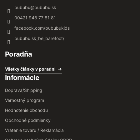
bububu
@
bububu.sk
00421 948 77 81 81
facebook.com/bububukids
bububu.sk_be_barefoot/
Poradňa
Všetky články v poradni
Informácie
Doprava/Shipping
Vernostný program
Hodnotenie obchodu
Obchodné podmienky
Vrátenie tovaru / Reklamácia