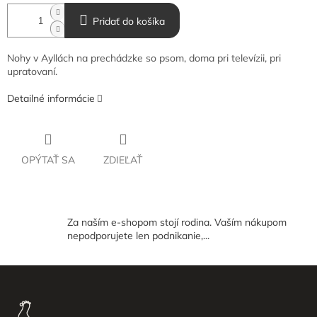
Pridať do košíka
Nohy v Ayllách na prechádzke so psom, doma pri televízii, pri
upratovaní.
Detailné informácie
OPÝTAŤ SA
ZDIEĽAŤ
Za naším e-shopom stojí rodina. Vaším nákupom
nepodporujete len podnikanie,...
Z
á
p