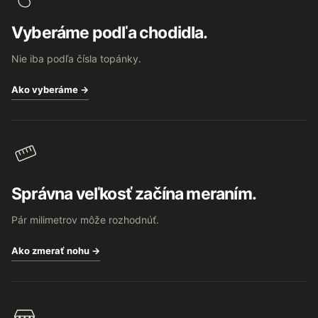
ä
t
Vyberáme podľa chodidla.
i
e
Nie iba podľa čísla topánky.
Ako vyberáme →
Správna veľkosť začína meraním.
Pár milimetrov môže rozhodnúť.
Ako zmerať nohu →