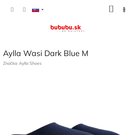
Prejsť
NÁKU
na
obsah
KOŠÍK
Aylla Wasi Dark Blue M
Značka:
Aylla Shoes