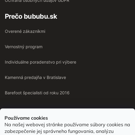
Ochrana osobných údajov GDPR
Prečo bububu.sk
Overené zákazníkmi
Vernostný program
Individuálne poradenstvo pri výbere
Kamenná predajňa v Bratislave
Barefoot špecialisti od roku 2016
Používame cookies
Na našej webovej stránke používame súbory cookies na
Od roku 2016 pomáhame vyberať barefoot topánky podľa
zabezpečenie jej správneho fungovania, analýzu
chodidla. Nájdete nás aj v predajni v Bratislave.