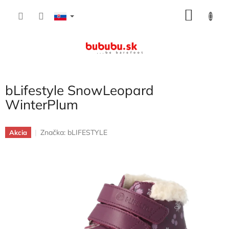
Prejsť
NÁKU
na
obsah
KOŠÍK
bLifestyle SnowLeopard
WinterPlum
Značka:
bLIFESTYLE
Akcia