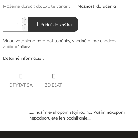
Môžeme doručiť do:
Zvoľte variant
Možnosti doručenia
Pridať do košíka
Vlnou zateplené
barefoot
topánky, vhodné aj pre chodcov
začiatočníkov.
Detailné informácie
OPÝTAŤ SA
ZDIEĽAŤ
Za naším e-shopom stojí rodina. Vaším nákupom
nepodporujete len podnikanie,...
Z