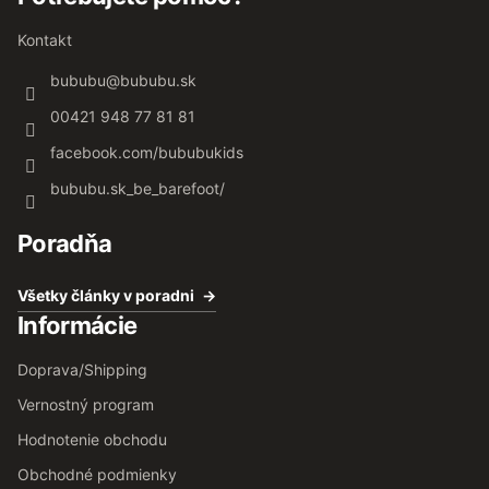
Kontakt
bububu
@
bububu.sk
00421 948 77 81 81
facebook.com/bububukids
bububu.sk_be_barefoot/
Poradňa
Všetky články v poradni
Informácie
Doprava/Shipping
Vernostný program
Hodnotenie obchodu
Obchodné podmienky