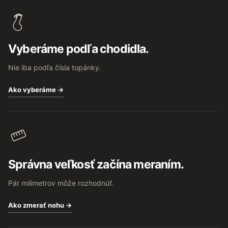
á
p
ä
t
Vyberáme podľa chodidla.
i
e
Nie iba podľa čísla topánky.
Ako vyberáme →
Správna veľkosť začína meraním.
Pár milimetrov môže rozhodnúť.
Ako zmerať nohu →