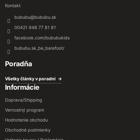
Kontakt
bububu
@
bububu.sk
00421 948 77 81 81
facebook.com/bububukids
bububu.sk_be_barefoot/
Poradňa
Všetky články v poradni
Informácie
Doprava/Shipping
Vernostný program
Hodnotenie obchodu
Obchodné podmienky
Vrátenie tovaru / Reklamácia