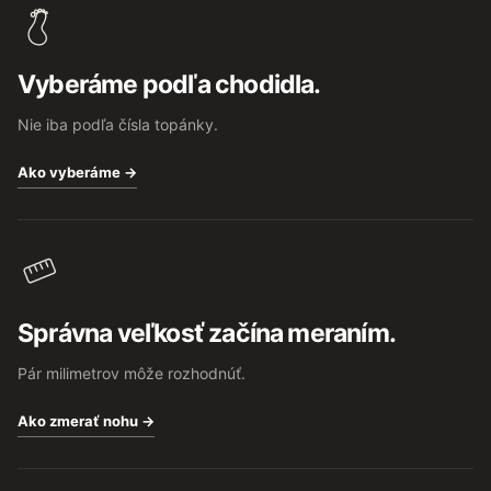
p
ä
t
Vyberáme podľa chodidla.
i
e
Nie iba podľa čísla topánky.
Ako vyberáme →
Správna veľkosť začína meraním.
Pár milimetrov môže rozhodnúť.
Ako zmerať nohu →