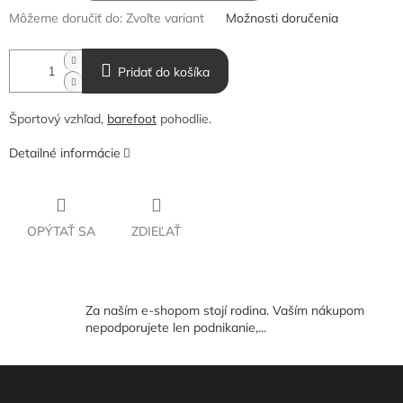
Môžeme doručiť do:
Zvoľte variant
Možnosti doručenia
Pridať do košíka
Športový vzhľad,
barefoot
pohodlie.
Detailné informácie
OPÝTAŤ SA
ZDIEĽAŤ
Za naším e-shopom stojí rodina. Vaším nákupom
nepodporujete len podnikanie,...
Z
á