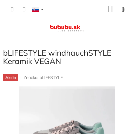
Prejsť
NÁKU
na
obsah
KOŠÍK
bLIFESTYLE windhauchSTYLE
Keramik VEGAN
Značka:
bLIFESTYLE
Akcia