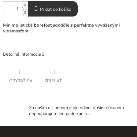
Pridať do košíka
Minimalistické
barefoot
sandále s perfektne vyváženými
vlastnosťami.
Detailné informácie
OPÝTAŤ SA
ZDIEĽAŤ
Za naším e-shopom stojí rodina. Vaším nákupom
nepodporujete len podnikanie,...
Z
á