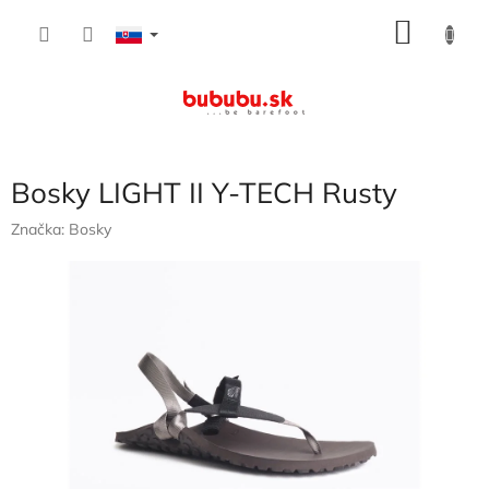
Prejsť
NÁKU
na
obsah
KOŠÍK
Bosky LIGHT II Y-TECH Rusty
Značka:
Bosky