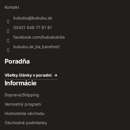
Kontakt
bububu
@
bububu.sk
00421 948 77 81 81
facebook.com/bububukids
bububu.sk_be_barefoot/
Poradňa
Všetky články v poradni
Informácie
Doprava/Shipping
Vernostný program
Hodnotenie obchodu
Obchodné podmienky