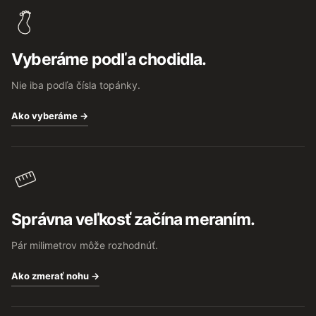
p
ä
t
Vyberáme podľa chodidla.
i
e
Nie iba podľa čísla topánky.
Ako vyberáme →
Správna veľkosť začína meraním.
Pár milimetrov môže rozhodnúť.
Ako zmerať nohu →