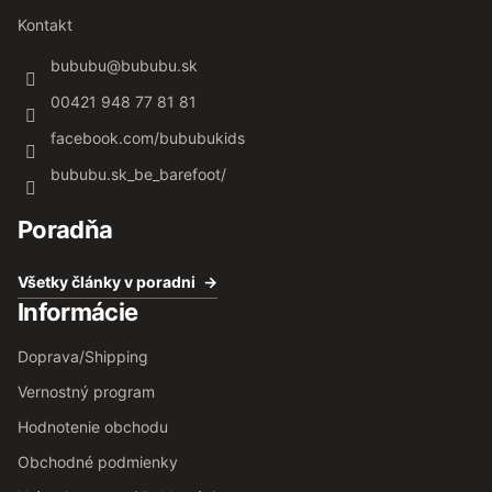
Kontakt
bububu
@
bububu.sk
00421 948 77 81 81
facebook.com/bububukids
bububu.sk_be_barefoot/
Poradňa
Všetky články v poradni
Informácie
Doprava/Shipping
Vernostný program
Hodnotenie obchodu
Obchodné podmienky