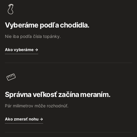
p
ä
t
Vyberáme podľa chodidla.
i
e
Nie iba podľa čísla topánky.
Ako vyberáme →
Správna veľkosť začína meraním.
Pár milimetrov môže rozhodnúť.
Ako zmerať nohu →