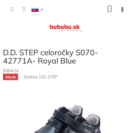
Prejsť
NÁKU
na
obsah
KOŠÍK
D.D. STEP celoročky S070-
42771A- Royal Blue
9084/24
Značka:
D.D. STEP
Akcia