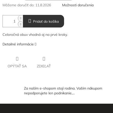
Môžeme doručiť do:
11.8.2026
Možnosti doručenia
Pridať do košíka
Celoročná obuv vhodná aj na prvé kroky.
Detailné informácie
OPÝTAŤ SA
ZDIEĽAŤ
Za naším e-shopom stojí rodina. Vaším nákupom
nepodporujete len podnikanie,...
Z
á