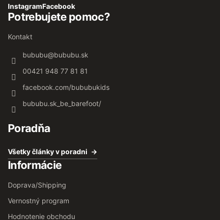
Instagram
Facebook
Potrebujete pomoc?
Kontakt
bububu
@
bububu.sk
00421 948 77 81 81
facebook.com/bububukids
bububu.sk_be_barefoot/
Poradňa
Všetky články v poradni
Informácie
Doprava/Shipping
Vernostný program
Hodnotenie obchodu