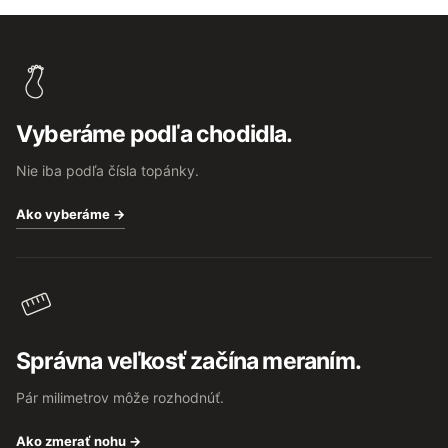
Z
á
p
ä
t
Vyberáme podľa chodidla.
i
e
Nie iba podľa čísla topánky.
Ako vyberáme →
Správna veľkosť začína meraním.
Pár milimetrov môže rozhodnúť.
Ako zmerať nohu →