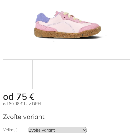
od
75 €
od
60,98 €
bez DPH
Jednotková
Zvoľte variant
cena:
Veľkosť