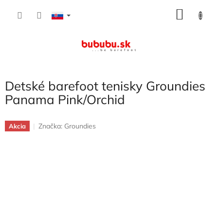
Prejsť
NÁKU
na
obsah
KOŠÍK
Detské barefoot tenisky Groundies
Panama Pink/Orchid
Značka:
Groundies
Akcia