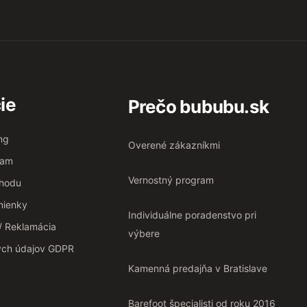
ie
Prečo bububu.sk
ng
Overené zákazníkmi
ram
Vernostný program
chodu
ienky
Individuálne poradenstvo pri
 / Reklamácia
výbere
ých údajov GDPR
Kamenná predajňa v Bratislave
Barefoot špecialisti od roku 2016