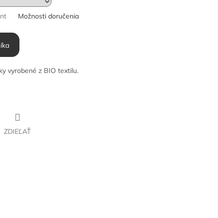
ant
Možnosti doručenia
íka
y vyrobené z BIO textilu.
ZDIEĽAŤ