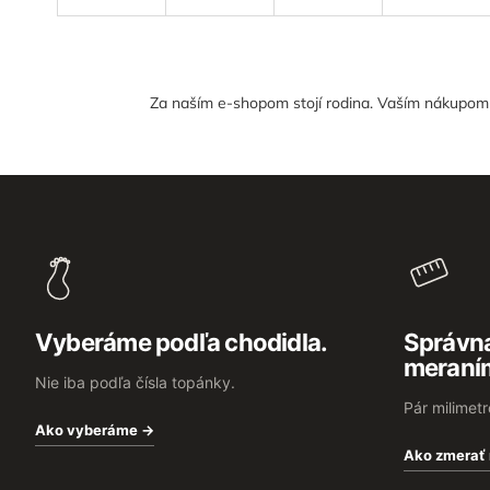
Za naším e-shopom stojí rodina. Vaším nákupom n
Z
á
p
ä
t
i
e
Vyberáme podľa chodidla.
Správna
meraní
Nie iba podľa čísla topánky.
Pár milimet
Ako vyberáme →
Ako zmerať