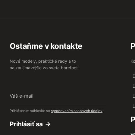
Ostaňme v kontakte
P
Nové modely, praktické rady a to
Ko
najzaujímavejšie zo sveta barefoot.
Váš
e-
mail
Prihlásením súhlasíte so
spracovaním osobných údajov
.
P
Prihlásiť sa
Vš