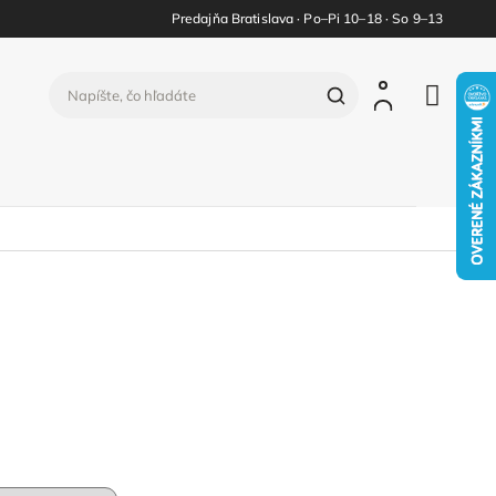
Predajňa Bratislava · Po–Pi 10–18 · So 9–13