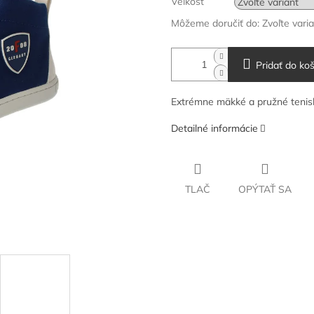
Veľkosť
Môžeme doručiť do:
Zvoľte vari
Pridať do koš
Extrémne mäkké a pružné tenisk
Detailné informácie
TLAČ
OPÝTAŤ SA