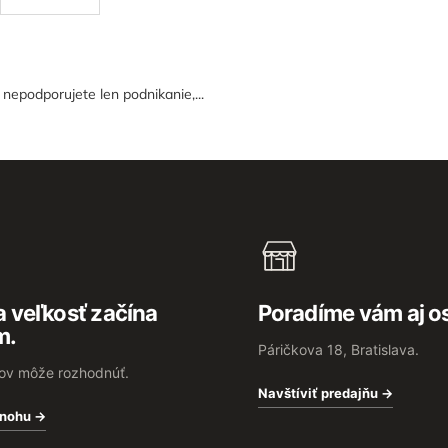
epodporujete len podnikanie,...
 veľkosť začína
Poradíme vám aj o
m.
Páričkova 18, Bratislava.
rov môže rozhodnúť.
Navštíviť predajňu →
 nohu →