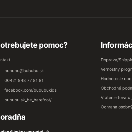
otrebujete pomoc?
Informác
ntakt
Doprava/Shippi
Vernostný prog
bububu
@
bububu.sk
Hodnotenie ob
00421 948 77 81 81
Obchodné podm
facebook.com/bububukids
Vrátenie tovaru
bububu.sk_be_barefoot/
Ochrana osobn
oradňa
etky články v poradni