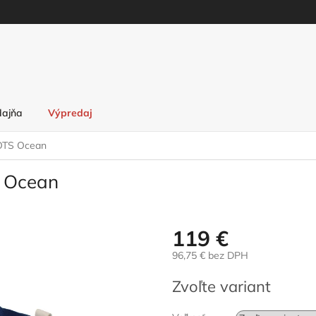
dajňa
Výpredaj
GOTS Ocean
S Ocean
119 €
96,75 € bez DPH
Jednotková
Zvoľte variant
cena: