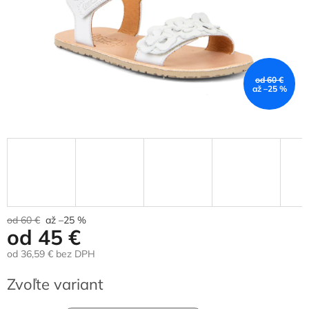
od 60 €
až –25 %
od 60 €
až –25 %
od
45 €
od
36,59 €
bez DPH
Jednotková
Zvoľte variant
cena: