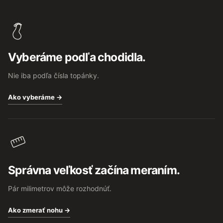
Z
á
p
ä
t
Vyberáme podľa chodidla.
i
e
Nie iba podľa čísla topánky.
Ako vyberáme →
Správna veľkosť začína meraním.
Pár milimetrov môže rozhodnúť.
Ako zmerať nohu →