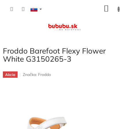
Prejsť
NÁKU
na
obsah
KOŠÍK
Froddo Barefoot Flexy Flower
White G3150265-3
Značka:
Froddo
Akcia