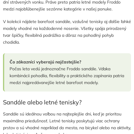
dní strávených vonku. Práve preto patria letné modely Froddo
r
medzi najobľúbenejšie sezónne kategórie v našej ponuke.
v
k
y
V kolekcii nájdete barefoot sandále, vzdušné tenisky aj ďalšie ľahké
v
modely vhodné na každodenné nosenie. Všetky spája prirodzený
ý
tvar špičky, flexibilná podrážka a dôraz na pohodlný pohyb
p
chodidla.
i
s
u
Čo zákazníci vyberajú najčastejšie?
Počas leta vedú jednoznačne Froddo sandále. Vďaka
kombinácii pohodlia, flexibility a praktického zapínania patria
medzi najpredávanejšie letné barefoot modely.
Sandále alebo letné tenisky?
Sandále sú ideálnou voľbou na najteplejšie dni, keď je prioritou
maximálna priedušnosť. Letné tenisky poskytujú viac ochrany
prstov a sú vhodné napríklad do mesta, na bicykel alebo na aktivity,