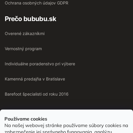
Ochrana osobných údajov GDPR
Prečo bububu.sk
Overené zákazníkmi
Vernostný program
Individuálne poradenstvo pri výbere
Kamenná predajňa v Bratislave
Barefoot špecialisti od roku 2016
Používame cookies
Na našej webovej stránke používame súbory cookies na
Od roku 2016 pomáhame vyberať barefoot topánky podľa
zabezpečenie jej správneho fungovania, analýzu