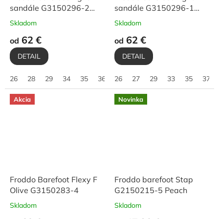
sandále G3150296-2
sandále G3150296-1
Grey
Denim
Skladom
Skladom
62 €
62 €
od
od
DETAIL
DETAIL
26
28
29
34
35
36
26
27
29
33
35
37
Akcia
Novinka
Froddo Barefoot Flexy F
Froddo barefoot Stap
Olive G3150283-4
G2150215-5 Peach
Skladom
Skladom