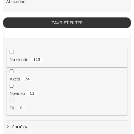
e
Abecedne
n
i
e
ZAVRIEŤ FILTER
p
r
o
d
u
Na sklade
113
k
t
o
Akcia
74
v
Novinka
11
Tip
0
Značky