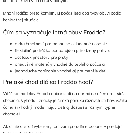
kde deti trávia veľa času v pohybe.
Mnohí rodičia preto kombinujú počas leta oba typy obuvi podľa
konkrétnej situácie.
Čím sa vyznačuje letná obuv Froddo?
nízka hmotnosť pre pohodlné celodenné nosenie,
flexibilná podrážka podporujúca prirodzený pohyb,
dostatok priestoru pre prsty,
priedušné materiály vhodné do teplého počasia,
jednoduché zapínanie vhodné aj pre menšie deti.
Pre aké chodidlá sa Froddo hodí?
Väčšina modelov Froddo dobre sedí na normálne až mierne širšie
chodidlá. Výhodou značky je široká ponuka rôznych strihov, vďaka
čomu si vhodný model nájdu deti aj dospelí s rôznymi typmi
chodidiel.
Ak si nie ste istí výberom, radi vám poradíme osobne v predajni