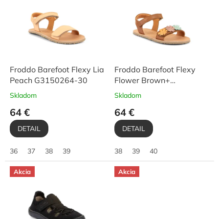
p
i
s
p
r
o
d
Froddo Barefoot Flexy Lia
Froddo Barefoot Flexy
u
Peach G3150264-30
Flower Brown+
k
G3150289-3
Skladom
Skladom
t
64 €
64 €
o
v
DETAIL
DETAIL
36
37
38
39
38
39
40
Akcia
Akcia