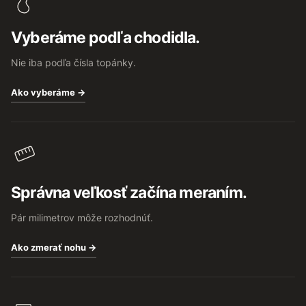
ä
t
Vyberáme podľa chodidla.
i
e
Nie iba podľa čísla topánky.
Ako vyberáme →
Správna veľkosť začína meraním.
Pár milimetrov môže rozhodnúť.
Ako zmerať nohu →