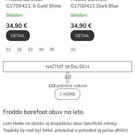
G1700421-5 Gold Shine
G1700421 Dark Blue
Skladom
Skladom
34,90 €
34,90 €
DETAIL
DETAIL
31
32
33
34
35
31
NAČÍTAŤ 18 ĎALŠÍCH
S
1
7
t
O
r
113
položiek celkom
v
á
l
HORE
n
á
k
o
d
v
Froddo barefoot obuv na leto
a
a
c
n
i
Leto kladie na detskú aj dospelácku obuv špecifické nároky.
i
e
e
Topánky by mali byť ľahké, priedušné a pohodlné aj počas dlhších
p