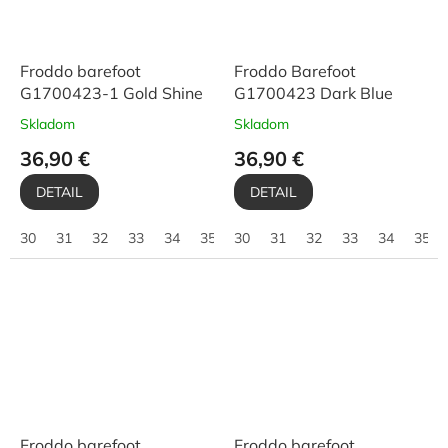
Froddo barefoot
Froddo Barefoot
G1700423-1 Gold Shine
G1700423 Dark Blue
Skladom
Skladom
36,90 €
36,90 €
DETAIL
DETAIL
30
31
32
33
34
35
30
31
32
33
34
35
Froddo barefoot
Froddo barefoot