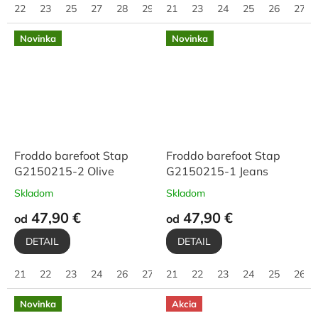
22
23
25
27
28
29
21
30
23
31
24
25
26
27
Novinka
Novinka
Froddo barefoot Stap
Froddo barefoot Stap
G2150215-2 Olive
G2150215-1 Jeans
Skladom
Skladom
47,90 €
47,90 €
od
od
DETAIL
DETAIL
21
22
23
24
26
27
21
28
22
29
23
30
24
31
25
32
26
Novinka
Akcia