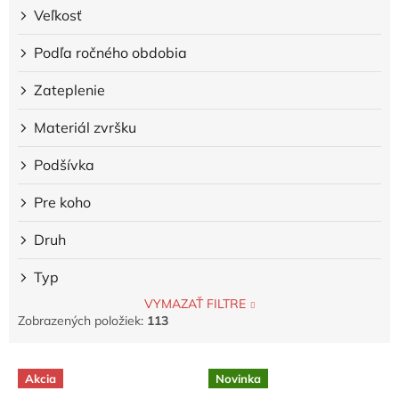
Veľkosť
Podľa ročného obdobia
Zateplenie
Materiál zvršku
Podšívka
Pre koho
Druh
Typ
VYMAZAŤ FILTRE
Zobrazených položiek:
113
V
Akcia
Novinka
ý