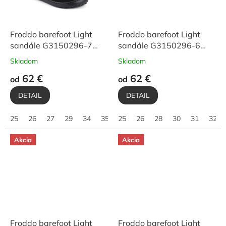
Froddo barefoot Light
Froddo barefoot Light
sandále G3150296-7
sandále G3150296-6
Black
Pink
Skladom
Skladom
62 €
62 €
od
od
DETAIL
DETAIL
25
26
27
29
34
35
25
36
26
37
28
38
30
39
31
40
32
Akcia
Akcia
Froddo barefoot Light
Froddo barefoot Light