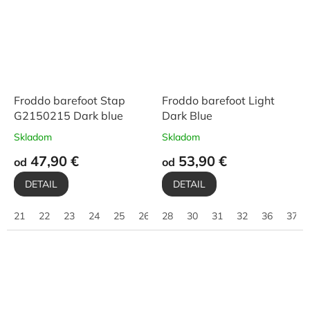
Froddo barefoot Stap
Froddo barefoot Light
G2150215 Dark blue
Dark Blue
Skladom
Skladom
47,90 €
53,90 €
od
od
DETAIL
DETAIL
21
22
23
24
25
26
28
27
30
28
31
29
32
30
36
31
37
32