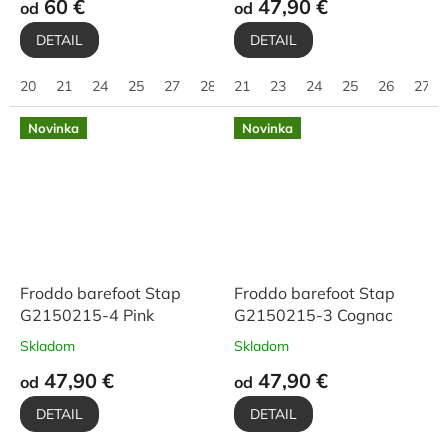
60 €
47,90 €
od
od
DETAIL
DETAIL
20
21
24
25
27
28
21
29
23
30
24
25
26
27
Novinka
Novinka
Froddo barefoot Stap
Froddo barefoot Stap
G2150215-4 Pink
G2150215-3 Cognac
Skladom
Skladom
47,90 €
47,90 €
od
od
DETAIL
DETAIL