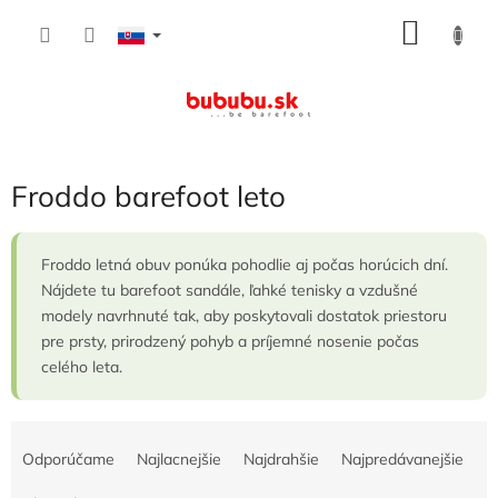
Prejsť
NÁKU
na
obsah
KOŠÍK
Froddo barefoot leto
Froddo letná obuv ponúka pohodlie aj počas horúcich dní.
Nájdete tu barefoot sandále, ľahké tenisky a vzdušné
modely navrhnuté tak, aby poskytovali dostatok priestoru
pre prsty, prirodzený pohyb a príjemné nosenie počas
celého leta.
R
a
Odporúčame
Najlacnejšie
Najdrahšie
Najpredávanejšie
d