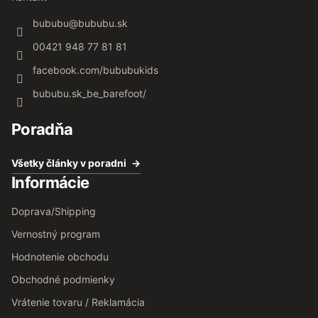
bububu
@
bububu.sk
00421 948 77 81 81
facebook.com/bububukids
bububu.sk_be_barefoot/
Poradňa
Všetky články v poradni
Informácie
Doprava/Shipping
Vernostný program
Hodnotenie obchodu
Obchodné podmienky
Vrátenie tovaru / Reklamácia