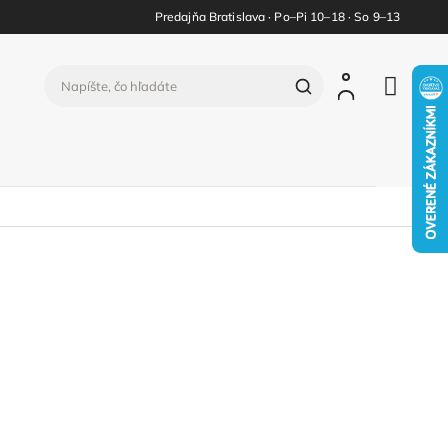
Predajňa Bratislava · Po–Pi 10–18 · So 9–13