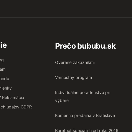
ie
Prečo bububu.sk
ng
Overené zákazníkmi
ram
Vernostný program
chodu
ienky
Individuálne poradenstvo pri
 / Reklamácia
výbere
ých údajov GDPR
Kamenná predajňa v Bratislave
Barefoot špecialisti od roku 2016