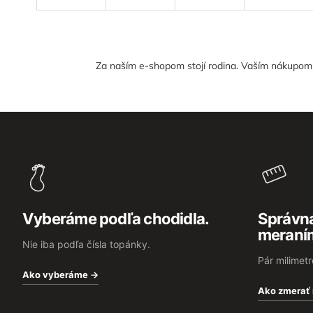
Za naším e-shopom stojí rodina. Vaším nákupom n
Z
á
p
ä
t
i
e
Vyberáme podľa chodidla.
Správna
meraní
Nie iba podľa čísla topánky.
Pár milimet
Ako vyberáme →
Ako zmerať