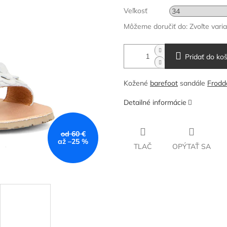
Veľkosť
Môžeme doručiť do:
Zvoľte vari
Pridať do koš
Kožené
barefoot
sandále
Frodd
Detailné informácie
od 60 €
až –25 %
TLAČ
OPÝTAŤ SA