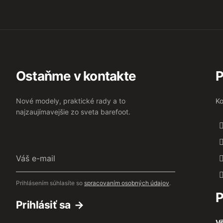
Ostaňme v kontakte
P
Nové modely, praktické rady a to
Ko
najzaujímavejšie zo sveta barefoot.
Váš
e-
mail
Prihlásením súhlasíte so
spracovaním osobných údajov
.
P
Prihlásiť sa
Vš