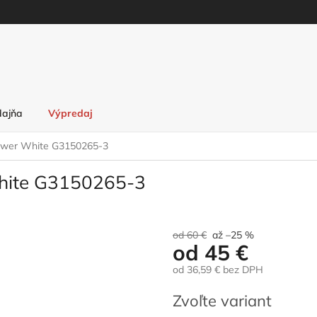
dajňa
Výpredaj
lower White G3150265-3
White G3150265-3
od 60 €
až –25 %
od
45 €
od
36,59 €
bez DPH
Jednotková
Zvoľte variant
cena: