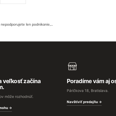
epodporujete len podnikanie,...
 veľkosť začína
Poradíme vám aj o
m.
Páričkova 18, Bratislava.
rov môže rozhodnúť.
Navštíviť predajňu →
 nohu →