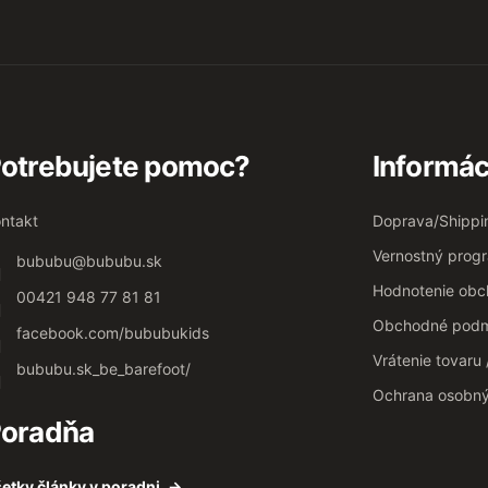
otrebujete pomoc?
Informác
ntakt
Doprava/Shippi
Vernostný prog
bububu
@
bububu.sk
Hodnotenie ob
00421 948 77 81 81
Obchodné podm
facebook.com/bububukids
Vrátenie tovaru
bububu.sk_be_barefoot/
Ochrana osobn
oradňa
etky články v poradni