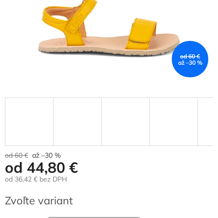
od 60 €
až –30 %
od 60 €
až –30 %
od
44,80 €
od
36,42 €
bez DPH
Jednotková
Zvoľte variant
cena: