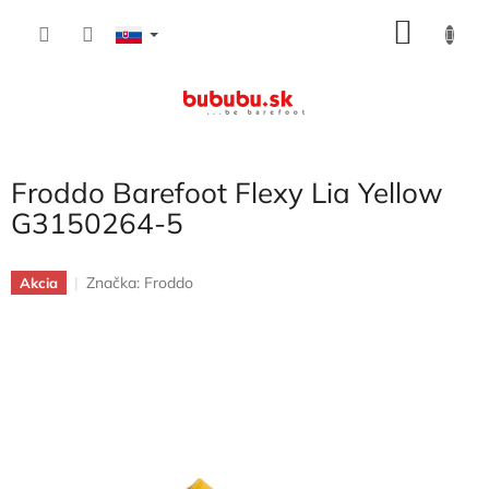
Prejsť
NÁKU
na
obsah
KOŠÍK
Froddo Barefoot Flexy Lia Yellow
G3150264-5
Značka:
Froddo
Akcia