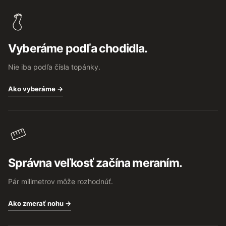
á
p
ä
t
Vyberáme podľa chodidla.
i
e
Nie iba podľa čísla topánky.
Ako vyberáme →
Správna veľkosť začína meraním.
Pár milimetrov môže rozhodnúť.
Ako zmerať nohu →