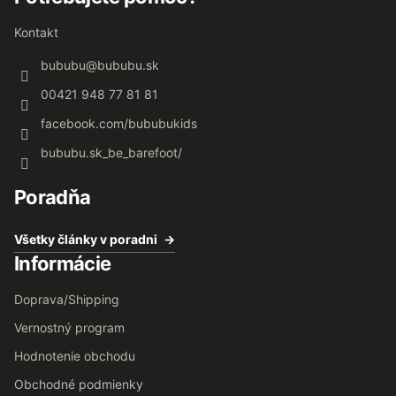
Kontakt
bububu
@
bububu.sk
00421 948 77 81 81
facebook.com/bububukids
bububu.sk_be_barefoot/
Poradňa
Všetky články v poradni
Informácie
Doprava/Shipping
Vernostný program
Hodnotenie obchodu
Obchodné podmienky