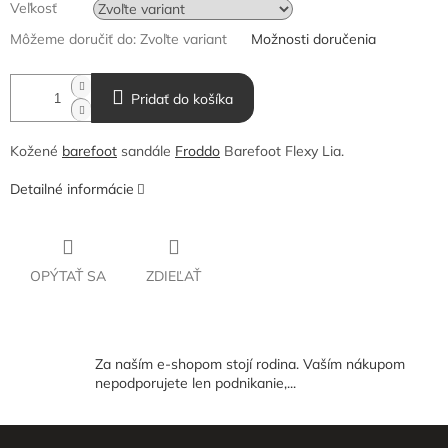
Veľkosť
Môžeme doručiť do:
Zvoľte variant
Možnosti doručenia
Pridať do košíka
Kožené
barefoot
sandále
Froddo
Barefoot Flexy Lia.
Detailné informácie
OPÝTAŤ SA
ZDIEĽAŤ
Za naším e-shopom stojí rodina. Vaším nákupom
nepodporujete len podnikanie,...
Z