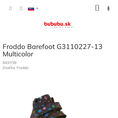
Prejsť
NÁKU
na
obsah
KOŠÍK
Froddo Barefoot G3110227-13
Multicolor
8437/39
Značka:
Froddo