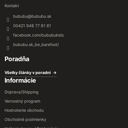
Kontakt
bububu
@
bububu.sk
00421 948 77 81 81
facebook.com/bububukids
bububu.sk_be_barefoot/
Poradňa
Všetky články v poradni
Informácie
Doprava/Shipping
Vernostný program
Hodnotenie obchodu
Obchodné podmienky