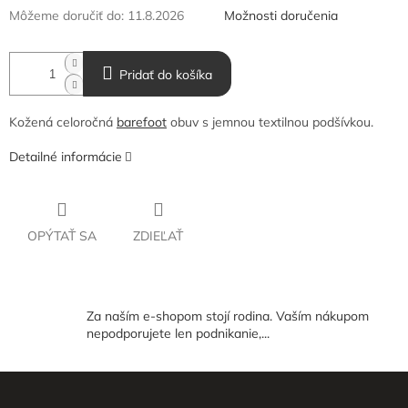
Môžeme doručiť do:
11.8.2026
Možnosti doručenia
Pridať do košíka
Kožená celoročná
barefoot
obuv s jemnou textilnou podšívkou.
Detailné informácie
OPÝTAŤ SA
ZDIEĽAŤ
Za naším e-shopom stojí rodina. Vaším nákupom
nepodporujete len podnikanie,...
Z
á