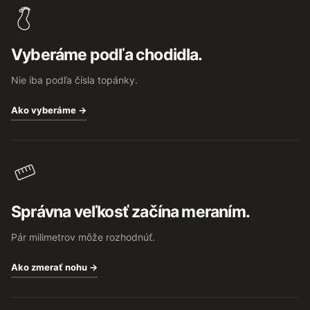
p
ä
t
Vyberáme podľa chodidla.
i
e
Nie iba podľa čísla topánky.
Ako vyberáme →
Správna veľkosť začína meraním.
Pár milimetrov môže rozhodnúť.
Ako zmerať nohu →