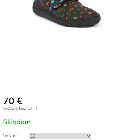
70 €
56,91 € bez DPH
Jednotková
Skladom
cena:
Veľkosť